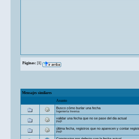
Páginas:
[
1
]
Mensajes similares
Asunto
Busco cómo burlar una fecha
Ingeniería Inversa
validar una fecha que no se pase del dia actual
PHP
última fecha, registros que no aparecen y contar regist
PHP
Constructor por defecto con la fecha actual