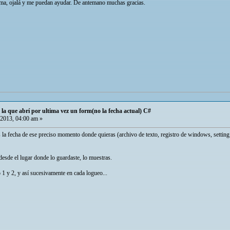
tema, ojalá y me puedan ayudar. De antemano muchas gracias.
la que abrí por ultima vez un form(no la fecha actual) C#
 2013, 04:00 am »
 la fecha de ese preciso momento donde quieras (archivo de texto, registro de windows, setting d
 desde el lugar donde lo guardaste, lo muestras.
 1 y 2, y así sucesivamente en cada logueo...