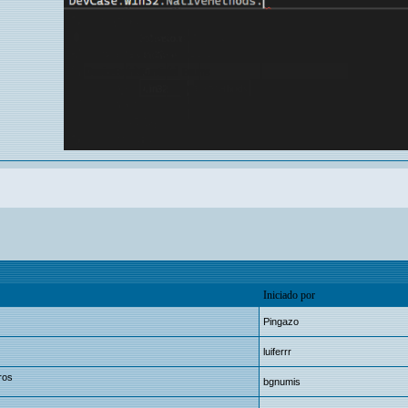
Iniciado por
Pingazo
luiferrr
ros
bgnumis