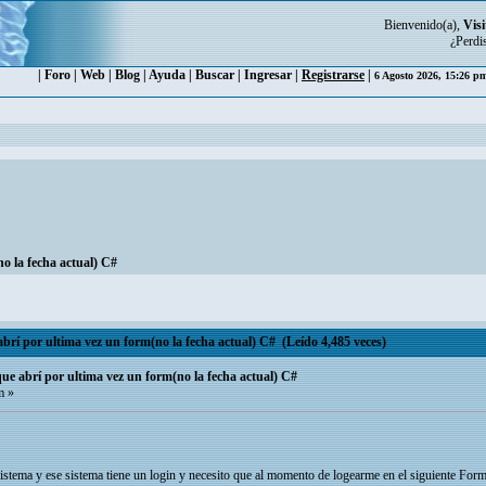
Bienvenido(a),
Visi
¿Perdi
|
Foro
|
Web
|
Blog
|
Ayuda
|
Buscar
|
Ingresar
|
Registrarse
|
6 Agosto 2026, 15:26 
o la fecha actual) C#
brí por ultima vez un form(no la fecha actual) C# (Leído 4,485 veces)
que abrí por ultima vez un form(no la fecha actual) C#
m »
istema y ese sistema tiene un login y necesito que al momento de logearme en el siguiente Form 