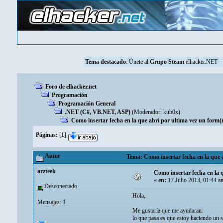
Tema destacado
:
Únete al
Grupo Steam
elhacker.NET
Foro de elhacker.net
Programación
Programación General
.NET (C#, VB.NET, ASP)
(Moderador:
kub0x
)
Como insertar fecha en la que abrí por ultima vez un form(n
Páginas:
[
1
]
Autor
Tema: Como insertar fecha en la que a
arzteek
Como insertar fecha en la 
«
en:
17 Julio 2013, 01:44 a
Desconectado
Hola,
Mensajes: 1
Me gustaría que me ayudaran:
lo que pasa es que estoy haciendo un s