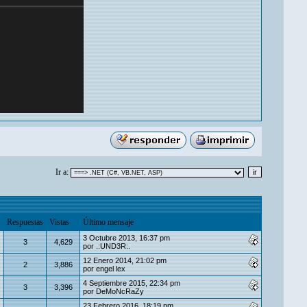
Ir a:
Respuestas
Vistas
Último mensaje
3 Octubre 2013, 16:37 pm
3
4,629
por
.:UND3R:.
12 Enero 2014, 21:02 pm
2
3,886
por
engel lex
4 Septiembre 2015, 22:34 pm
3
3,396
por
DeMoNcRaZy
23 Febrero 2016, 18:19 pm