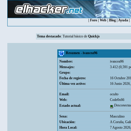
|
Foro
|
Web
|
Blog
|
Ayuda
|
Tema destacado
:
Tutorial básico de
Quickjs
Resumen - ivancea96
Nombre:
ivancea96
Mensajes:
3.412 (0,591 po
Grupo:
Fecha de registro:
16 Octubre 20
Última vez activo:
16 Junio 2026,
Email:
oculto
Web:
Code0x66
Desconecta
Estado actual:
Sexo:
Masculino
Ubicación:
A Coruña, Gali
Hora Local:
7 Agosto 2026