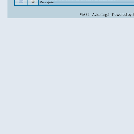
Mensajería
WAP2
-
Aviso Legal
-
Powered by 