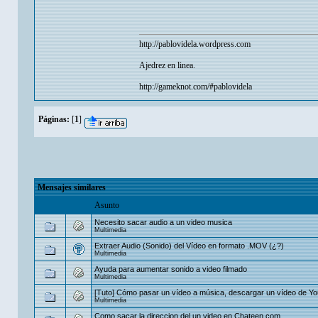
http://pablovidela.wordpress.com
Ajedrez en linea.
http://gameknot.com/#pablovidela
Páginas:
[
1
]
Mensajes similares
Asunto
Necesito sacar audio a un video musica
Multimedia
Extraer Audio (Sonido) del Vídeo en formato .MOV (¿?)
Multimedia
Ayuda para aumentar sonido a video filmado
Multimedia
[Tuto] Cómo pasar un vídeo a música, descargar un vídeo de You
Multimedia
Como sacar la direccion del un video en Chateen.com