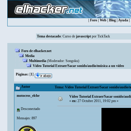
|
Foro
|
Web
|
Blog
|
Ayuda
|
Tema destacado
:
Curso de
javascript
por TickTack
Foro de elhacker.net
Media
Multimedia
(Moderador:
Songoku
)
Vídeo Tutorial Extraer/Sacar sonido/audio/música a un vídeo
Páginas:
[
1
]
Autor
Tema: Vídeo Tutorial Extraer/Sacar sonido/audio/m
motocros_elche
Vídeo Tutorial Extraer/Sacar sonido/aud
«
en:
27 Octubre 2011, 19:02 pm »
Desconectado
Mensajes: 897