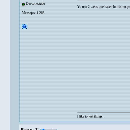
Desconectado
Yo uso 2 webs que hacen lo mismo per
Mensajes: 1.268
I like to test things.
Páginas:
[
1
]