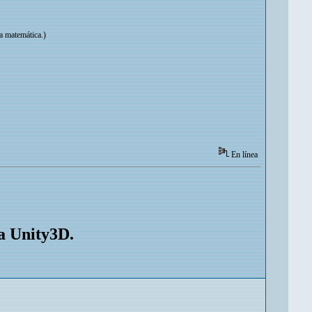
a matemática.)
En línea
a Unity3D.