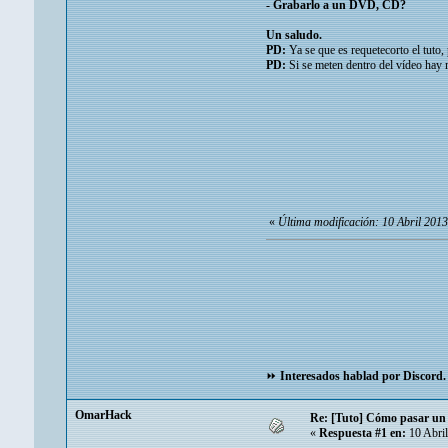
- Grabarlo a un DVD, CD?
Un saludo.
PD:
Ya se que es requetecorto el tuto
PD:
Si se meten dentro del vídeo hay 
«
Última modificación: 10 Abril 201
⏩
Interesados hablad por Discord.
OmarHack
Re: [Tuto] Cómo pasar un v
«
Respuesta #1 en:
10 Abril