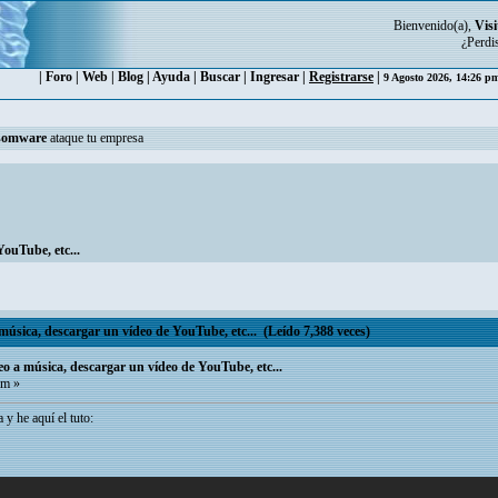
Bienvenido(a),
Visi
¿Perdi
|
Foro
|
Web
|
Blog
|
Ayuda
|
Buscar
|
Ingresar
|
Registrarse
|
9 Agosto 2026, 14:26 
somware
ataque tu empresa
ouTube, etc...
úsica, descargar un vídeo de YouTube, etc... (Leído 7,388 veces)
o a música, descargar un vídeo de YouTube, etc...
pm »
 y he aquí el tuto: