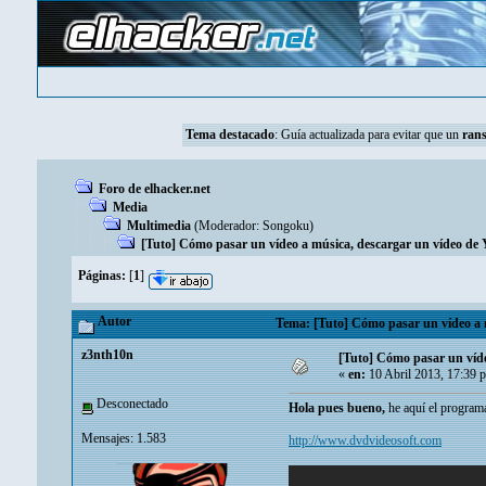
Tema destacado
:
Guía actualizada para evitar que un
ran
Foro de elhacker.net
Media
Multimedia
(Moderador:
Songoku
)
[Tuto] Cómo pasar un vídeo a música, descargar un vídeo de Y
Páginas:
[
1
]
Autor
Tema: [Tuto] Cómo pasar un vídeo a m
z3nth10n
[Tuto] Cómo pasar un víde
«
en:
10 Abril 2013, 17:39 
Desconectado
Hola pues bueno,
he aquí el programa
Mensajes: 1.583
http://www.dvdvideosoft.com