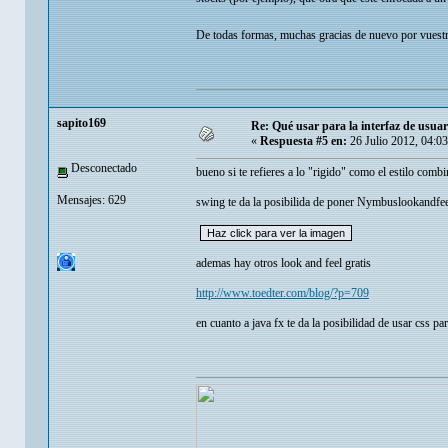
De todas formas, muchas gracias de nuevo por vuest
sapito169
Re: Qué usar para la interfaz de usuar
«
Respuesta #5 en:
26 Julio 2012, 04:0
Desconectado
bueno si te refieres a lo "rigido" como el estilo co
Mensajes: 629
swing te da la posibilida de poner Nymbuslookandfeel
ademas hay otros look and feel gratis
http://www.toedter.com/blog/?p=709
en cuanto a java fx te da la posibilidad de usar css par