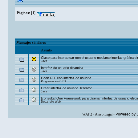
Páginas:
[
1
]
Mensajes similares
Asunto
Clase para interactuar con el usuario mediante interfaz gráfica s
Java
Interfaz de usuario dinamica
Java
Hook DLL con interfaz de usuario
Programación C/C++
Crear interfaz de usuario Jcreator
Java
[consulta] Qué Framework para diseñar interfaz de usuario elegi
Desarrollo Web
WAP2
-
Aviso Legal
-
Powered by 