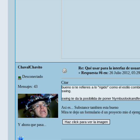
ChavalChavito
Re: Qué usar para la interfaz de usuar
«
Respuesta #6 en:
26 Julio 2012, 05:2
Desconectado
Citar
Mensajes: 43
bueno si te refieres a lo "rigido" como el estilo c
swing.
swing te da la posibilida de poner Nymbuslookandfee
Asi es... Substance tambien esta bueno
Mira te dejo un formulario d un proyecto mio d ejempl
Y ahora que pasa...