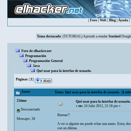
|
Foro
|
Web
|
Blog
|
Ayuda
|
Tema destacado
:
(TUTORIAL) Aprende a emular
Sentinel
Dongle
Foro de elhacker.net
Programación
Programación General
Java
Qué usar para la interfaz de usuario.
Páginas:
[
1
]
Autor
Tema: Qué usar para la interfaz de usuario. (Leído
23time
Qué usar para la interfaz de usuario.
«
en:
24 Julio 2012, 21:18 pm »
Desconectado
Buenas!!
Mensajes: 28
A ver si alguien me puede echar una mano. Estoy desa
con un dilema.