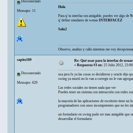
Desconectado
Hola
Mensajes: 11
Para q' tu interfaz sea amigable, puedes ver algo de
N
q' define standares de wenas
INTERFACEZ
Salu2
Observo, analizo y callo mientras me voy decepcionan
sapito169
Re: Qué usar para la interfaz de usuar
«
Respuesta #3 en:
25 Julio 2012, 23:0
Desconectado
usa java fx ya las cosas se decidieron y oracle dijo qu
swing ya murió no lo van a corregir no le van agrega
Mensajes: 629
Las redes sociales no tienen nada que ver
Puedes tener un sistema con interacción con redes soc
la mayoría de las aplicaciones de escritorio tiene un 
programadores son unos incompetentes que no les inte
un formulario en swing pude ser mas amigable que un
desarrollar el formulario