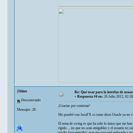
23time
Re: Qué usar para la interfaz de usuar
«
Respuesta #4 en:
26 Julio 2012, 02:3
Desconectado
¡Gracias por contestar!
Mensajes: 28
Me pondré con JavaFX si como dices Oracle ya no va
El tema de swing es que ha sido lo único que me han 
rígido..., no que no sean amigables y el usuario no se
stocks (por ejemplo), que otra que esté enfocada a un