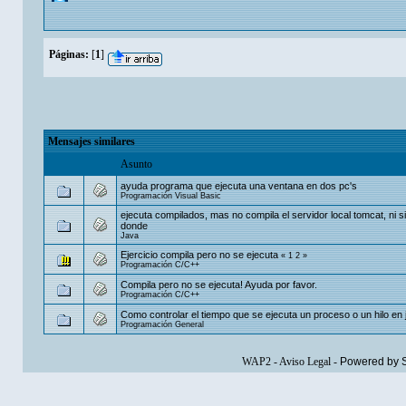
Páginas:
[
1
]
Mensajes similares
Asunto
ayuda programa que ejecuta una ventana en dos pc's
Programación Visual Basic
ejecuta compilados, mas no compila el servidor local tomcat, ni s
donde
Java
Ejercicio compila pero no se ejecuta
«
1
2
»
Programación C/C++
Compila pero no se ejecuta! Ayuda por favor.
Programación C/C++
Como controlar el tiempo que se ejecuta un proceso o un hilo en 
Programación General
WAP2
-
Aviso Legal
-
Powered by 