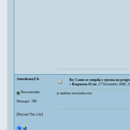
Amerikano|Cls
Re: Como se compila y ejecuta un progr
«
Respuesta #2 en:
27 Noviembre 2008, 2
Desconectado
je tambien necesitaba esto
Mensajes: 789
[Beyond This Life]