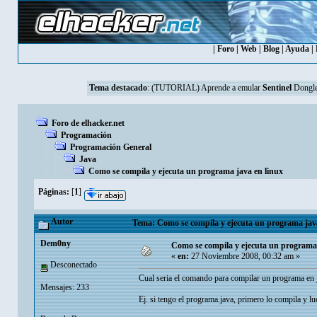
|
Foro
|
Web
|
Blog
|
Ayuda
|
Tema destacado
:
(TUTORIAL) Aprende a emular
Sentinel
Dongle
Foro de elhacker.net
Programación
Programación General
Java
Como se compila y ejecuta un programa java en linux
Páginas:
[
1
]
Autor
Tema: Como se compila y ejecuta un programa java
Dem0ny
Como se compila y ejecuta un programa 
«
en:
27 Noviembre 2008, 00:32 am »
Desconectado
Cual seria el comando para compilar un programa en j
Mensajes: 233
Ej. si tengo el programa.java, primero lo compila y lu