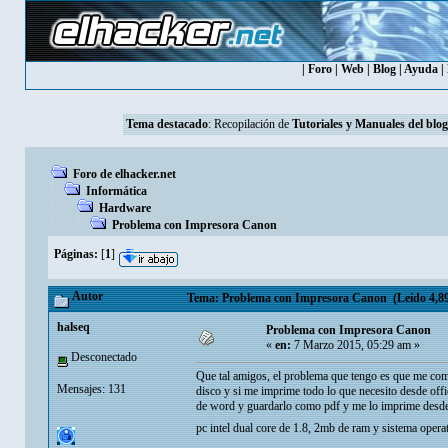
|
Foro
|
Web
|
Blog
|
Ayuda
|
Tema destacado
: Recopilación de
Tutoriales y Manuales del blog
Foro de elhacker.net
Informática
Hardware
Problema con Impresora Canon
Páginas:
[
1
]
Autor
Tema: Problema con Impresora Canon (Leído 4,89
halseq
Problema con Impresora Canon
«
en:
7 Marzo 2015, 05:29 am »
Desconectado
Que tal amigos, el problema que tengo es que me comp
Mensajes: 131
disco y si me imprime todo lo que necesito desde off
de word y guardarlo como pdf y me lo imprime desde 
pc intel dual core de 1.8, 2mb de ram y sistema op