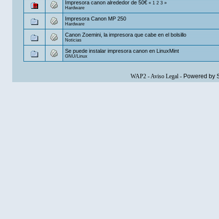
Impresora canon alrededor de 50€
«
1
2
3
»
Hardware
Impresora Canon MP 250
Hardware
Canon Zoemini, la impresora que cabe en el bolsillo
Noticias
Se puede instalar impresora canon en LinuxMint
GNU/Linux
WAP2
-
Aviso Legal
-
Powered by 