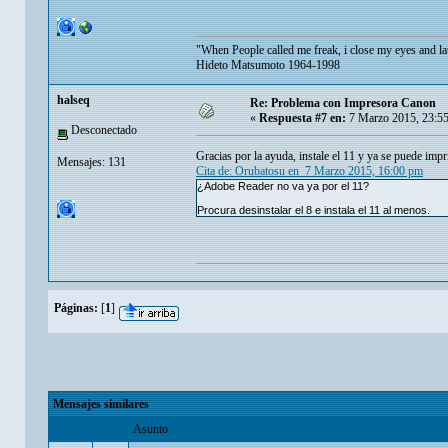
"When People called me freak, i close my eyes and la
Hideto Matsumoto 1964-1998
halseq
Re: Problema con Impresora Canon
«
Respuesta #7 en:
7 Marzo 2015, 23:5
Desconectado
Gracias por la ayuda, instale el 11 y ya se puede i
Mensajes: 131
Cita de: Orubatosu en 7 Marzo 2015, 16:00 pm
¿Adobe Reader no va ya por el 11?
Procura desinstalar el 8 e instala el 11 al menos.
Páginas:
[
1
]
Mensajes similares
Asunto