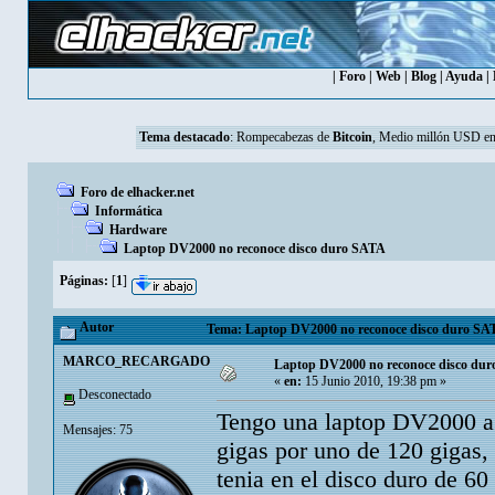
|
Foro
|
Web
|
Blog
|
Ayuda
|
Tema destacado
:
Rompecabezas de
Bitcoin
, Medio millón USD en
Foro de elhacker.net
Informática
Hardware
Laptop DV2000 no reconoce disco duro SATA
Páginas:
[
1
]
Autor
Tema: Laptop DV2000 no reconoce disco duro SAT
MARCO_RECARGADO
Laptop DV2000 no reconoce disco du
«
en:
15 Junio 2010, 19:38 pm »
Desconectado
Tengo una laptop DV2000 a l
Mensajes: 75
gigas por uno de 120 gigas,
tenia en el disco duro de 60