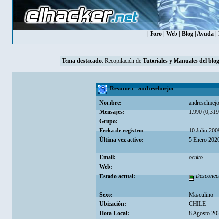
|
Foro
|
Web
|
Blog
|
Ayuda
|
Tema destacado
: Recopilación de
Tutoriales y Manuales del blog
Resumen - andreselmejor
Nombre:
andreselmejo
Mensajes:
1.990 (0,319
Grupo:
Fecha de registro:
10 Julio 200
Última vez activo:
5 Enero 2020
Email:
oculto
Web:
Desconec
Estado actual:
Sexo:
Masculino
Ubicación:
CHILE
Hora Local:
8 Agosto 20