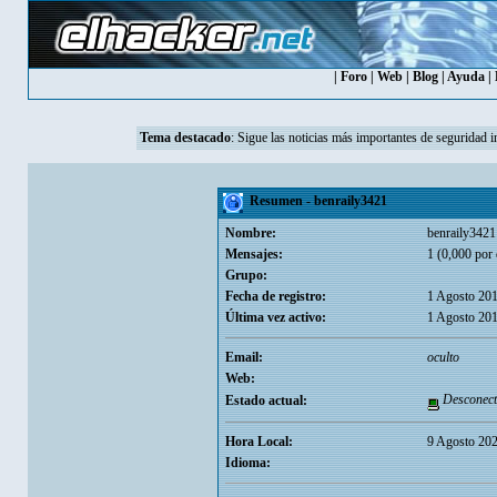
|
Foro
|
Web
|
Blog
|
Ayuda
|
Tema destacado
:
Sigue las noticias más importantes de seguridad i
Resumen - benraily3421
Nombre:
benraily3421
Mensajes:
1 (0,000 por 
Grupo:
Fecha de registro:
1 Agosto 201
Última vez activo:
1 Agosto 201
Email:
oculto
Web:
Desconect
Estado actual:
Hora Local:
9 Agosto 202
Idioma: