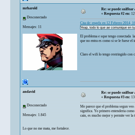
mrharold
Re: se puede sniffear
«
Respuesta #2 en:
12 
Desconectado
Cita de: engelx en 12 Febrero 2014, 
Mensajes: 11
Yeap, todo lo que ae comunique en tu
El problema e sque tengo conectada la 
que no entra es como si se le fuese el
Claro el wifi lo tengo restringido con 
andavid
Re: se puede sniffear
«
Respuesta #3 en:
13 
Desconectado
Me parece que el problema segun veo a 
significa. Yo primero entenderia como 
Mensajes: 1.845
cain, es mucho mejor y permite ver la 
Lo que no me mata, me fortalece.