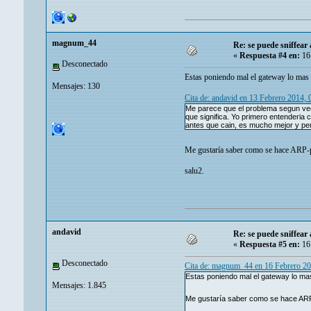
magnum_44
Re: se puede sniffear
«
Respuesta #4 en:
16 
Desconectado
Estas poniendo mal el gateway lo mas p
Mensajes: 130
Cita de: andavid en 13 Febrero 2014,
Me parece que el problema segun veo 
que significa. Yo primero entenderia
antes que cain, es mucho mejor y per
Me gustaría saber como se hace ARP-
salu2.
andavid
Re: se puede sniffear
«
Respuesta #5 en:
16 
Desconectado
Cita de: magnum_44 en 16 Febrero 20
Estas poniendo mal el gateway lo mas
Mensajes: 1.845
Me gustaría saber como se hace AR