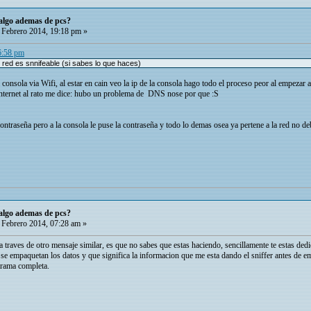
 algo ademas de pcs?
Febrero 2014, 19:18 pm »
16:58 pm
 red es snnifeable (si sabes lo que haces)
consola via Wifi, al estar en cain veo la ip de la consola hago todo el proceso peor al empezar
 internet al rato me dice: hubo un problema de DNS nose por que :S
contraseña pero a la consola le puse la contraseña y todo lo demas osea ya pertene a la red no d
 algo ademas de pcs?
Febrero 2014, 07:28 am »
traves de otro mensaje similar, es que no sabes que estas haciendo, sencillamente te estas ded
se empaquetan los datos y que significa la informacion que me esta dando el sniffer antes de e
trama completa.