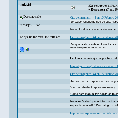
andavid
Re: se puede sniffear
«
Respuesta #7 en:
16 
Desconectado
Cita de: magnum_44 en 16 Febrero 2
Se da por supuesto que se esta habl
Mensajes: 1.845
No sé, las dotes de adivino todavia no 
Lo que no me mata, me fortalece.
Cita de: magnum_44 en 16 Febrero 2
Aunque la xbox este en tu red si se co
este foro preguntado por eso.
Cualquier paquete que viaje a través d
http://digiex.net/guides-reviews/con
Cita de: magnum_44 en 16 Febrero 2
Aun así no as respondido a mi pregu
Y en vez de decir aprendete esto y t
Como este manual tan bonito de Inte
No es mi "deber" pasar informacion que
se puede hacer ARP-Poisoning con wir
http://www.arppoisoning.com/demonstr