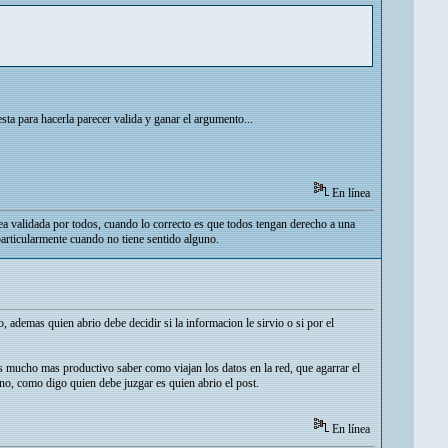
esta para hacerla parecer valida y ganar el argumento...
En línea
ea validada por todos, cuando lo correcto es que todos tengan derecho a una
particularmente cuando no tiene sentido alguno.
ademas quien abrio debe decidir si la informacion le sirvio o si por el
 mucho mas productivo saber como viajan los datos en la red, que agarrar el
no, como digo quien debe juzgar es quien abrio el post.
En línea