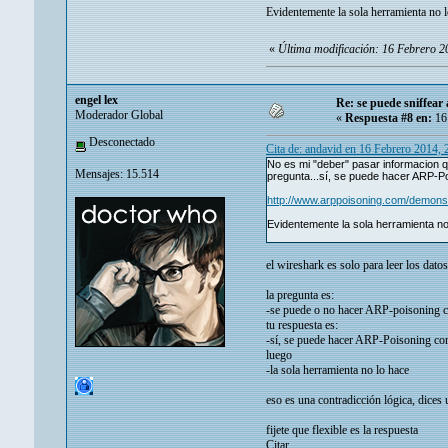
Evidentemente la sola herramienta no lo
«
Última modificación: 16 Febrero 2
engel lex
Re: se puede sniffear
Moderador Global
«
Respuesta #8 en:
16 
Desconectado
Cita de: andavid en 16 Febrero 2014,
No es mi "deber" pasar informacion q
Mensajes: 15.514
pregunta...sí, se puede hacer ARP-P
http://www.arppoisoning.com/demonst
Evidentemente la sola herramienta no 
el wireshark es solo para leer los datos
la pregunta es:
-se puede o no hacer ARP-poisoning c
tu respuesta es:
-sí, se puede hacer ARP-Poisoning con
luego
-la sola herramienta no lo hace
eso es una contradicción lógica, dices 
fijete que flexible es la respuesta
Citar