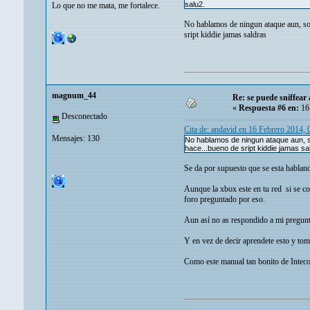
salu2.
Lo que no me mata, me fortalece.
No hablamos de ningun ataque aun, solo
sript kiddie jamas saldras
magnum_44
Re: se puede sniffear
«
Respuesta #6 en:
16 
Desconectado
Cita de: andavid en 16 Febrero 2014,
Mensajes: 130
No hablamos de ningun ataque aun, so
hace...bueno de sript kiddie jamas sa
Se da por supuesto que se esta habla
Aunque la xbox este en tu red si se con
foro preguntado por eso.
Aun así no as respondido a mi pregun
Y en vez de decir aprendete esto y tom
Como este manual tan bonito de Inteco