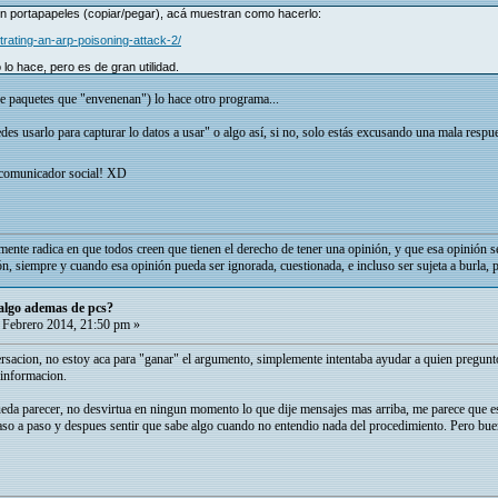
n portapapeles (copiar/pegar), acá muestran como hacerlo:
rating-an-arp-poisoning-attack-2/
lo hace, pero es de gran utilidad.
de paquetes que "envenenan") lo hace otro programa...
edes usarlo para capturar lo datos a usar" o algo así, si no, solo estás excusando una mala respu
 comunicador social! XD
mente radica en que todos creen que tienen el derecho de tener una opinión, y que esa opinión s
ón, siempre y cuando esa opinión pueda ser ignorada, cuestionada, e incluso ser sujeta a burla, 
 algo ademas de pcs?
Febrero 2014, 21:50 pm »
sacion, no estoy aca para "ganar" el argumento, simplemente intentaba ayudar a quien pregunto, 
 informacion.
ueda parecer, no desvirtua en ningun momento lo que dije mensajes mas arriba, me parece que es
aso a paso y despues sentir que sabe algo cuando no entendio nada del procedimiento. Pero bue