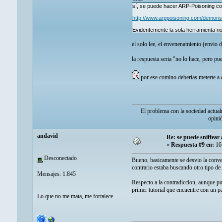
sí, se puede hacer ARP-Poisoning co
http://www.arppoisoning.com/demonst
Evidentemente la sola herramienta no 
el solo lee, el envenenamiento (envio 
la respuesta seria "no lo hace, pero pu
por ese comino deberías meterte a
El problema con la sociedad actual
opini
andavid
Re: se puede sniffear
«
Respuesta #9 en:
16 
Desconectado
Bueno, basicamente se desvio la conver
contrario estaba buscando otro tipo de
Mensajes: 1.845
Respecto a la contradiccion, aunque p
primer tutorial que encuentre con un p
Lo que no me mata, me fortalece.