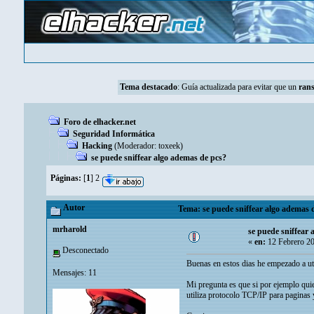
Tema destacado
:
Guía actualizada para evitar que un
ran
Foro de elhacker.net
Seguridad Informática
Hacking
(Moderador:
toxeek
)
se puede sniffear algo ademas de pcs?
Páginas:
[
1
]
2
Autor
Tema: se puede sniffear algo ademas d
mrharold
se puede sniffear 
«
en:
12 Febrero 20
Desconectado
Buenas en estos dias he empezado a uti
Mensajes: 11
Mi pregunta es que si por ejemplo quie
utiliza protocolo TCP/IP para paginas