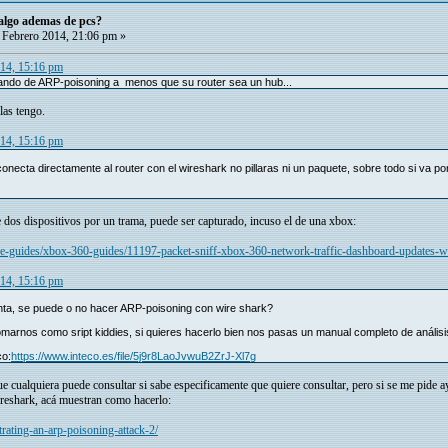
 algo ademas de pcs?
Febrero 2014, 21:06 pm »
014, 15:16 pm
ando de ARP-poisoning a menos que su router sea un hub...
las tengo.
014, 15:16 pm
necta directamente al router con el wireshark no pillaras ni un paquete, sobre todo si va por 
e dos dispositivos por un trama, puede ser capturado, incuso el de una xbox:
sole-guides/xbox-360-guides/11197-packet-sniff-xbox-360-network-traffic-dashboard-updates-w
014, 15:16 pm
nta, se puede o no hacer ARP-poisoning con wire shark?
omarnos como sript kiddies, si quieres hacerlo bien nos pasas un manual completo de análi
co:
https://www.inteco.es/file/5j9r8LaoJvwuB2ZrJ-Xl7g
 cualquiera puede consultar si sabe especificamente que quiere consultar, pero si se me pide a
eshark, acá muestran como hacerlo:
ating-an-arp-poisoning-attack-2/