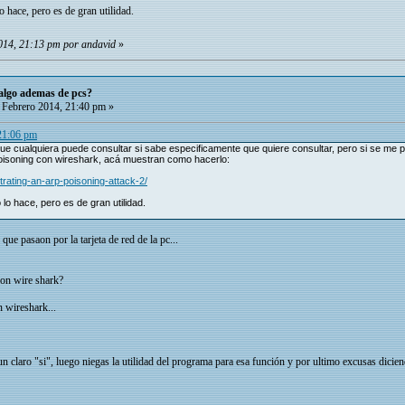
 hace, pero es de gran utilidad.
014, 21:13 pm por andavid
»
 algo ademas de pcs?
Febrero 2014, 21:40 pm »
 21:06 pm
ue cualquiera puede consultar si sabe especificamente que quiere consultar, pero si se me 
oisoning con wireshark, acá muestran como hacerlo:
rating-an-arp-poisoning-attack-2/
lo hace, pero es de gran utilidad.
 que pasaon por la tarjeta de red de la pc...
on wire shark?
 wireshark...
un claro "si", luego niegas la utilidad del programa para esa función y por ultimo excusas dicie