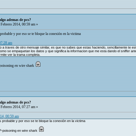
 algo ademas de pcs?
Febrero 2014, 00:59 am »
robable y por eso se te bloque la conexión en la victima
 07:28 am
a traves de otro mensaje similar, es que no sabes que estas haciendo, sencillamente te est
 como se empaquetan los datos y que significa la informacion que me esta dando el sniffer an
mite ver la trama completa.
poisoning en wire shark
 algo ademas de pcs?
Febrero 2014, 07:27 am »
14, 00:59 am
 probable y por eso se te bloque la conexión en la victima
P-poisoning en wire shark