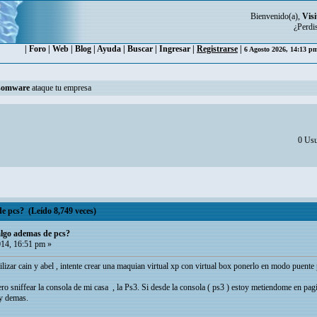
Bienvenido(a),
Visi
¿Perdi
|
Foro
|
Web
|
Blog
|
Ayuda
|
Buscar
|
Ingresar
|
Registrarse
|
6 Agosto 2026, 14:13 
somware
ataque tu empresa
0 Usu
e pcs? (Leído 8,749 veces)
algo ademas de pcs?
14, 16:51 pm »
lizar cain y abel , intente crear una maquian virtual xp con virtual box ponerlo en modo puente
ro sniffear la consola de mi casa , la Ps3. Si desde la consola ( ps3 ) estoy metiendome en pa
 y demas.