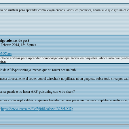
 de sniffear para aprender como viajan encapsulados los paquetes, ahora si lo que gustan es c
 algo ademas de pcs?
Febrero 2014, 15:16 pm »
 07:27 am
lo de sniffear para aprender como viajan encapsulados los paquetes, ahora si lo que gustan
ldras
ndo de ARP-poisoning a menos que su router sea un hub...
ecta directamente al router con el wireshark no pillaras ni un paquete, sobre todo si va por cable
ta, se puede o no hacer ARP-poisoning con wire shark?
arnos como sript kiddies, si quieres hacerlo bien nos pasas un manual completo de análisis de 
:
https://www.inteco.es/file/5j9r8LaoJvwuB2ZrJ-Xl7g