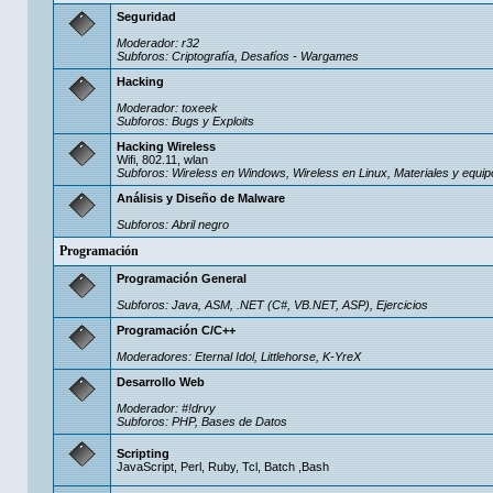
Seguridad
Moderador:
r32
Subforos:
Criptografía
,
Desafíos - Wargames
Hacking
Moderador:
toxeek
Subforos:
Bugs y Exploits
Hacking Wireless
Wifi, 802.11, wlan
Subforos:
Wireless en Windows
,
Wireless en Linux
,
Materiales y equip
Análisis y Diseño de Malware
Subforos:
Abril negro
Programación
Programación General
Subforos:
Java
,
ASM
,
.NET (C#, VB.NET, ASP)
,
Ejercicios
Programación C/C++
Moderadores:
Eternal Idol
,
Littlehorse
,
K-YreX
Desarrollo Web
Moderador:
#!drvy
Subforos:
PHP
,
Bases de Datos
Scripting
JavaScript, Perl, Ruby, Tcl, Batch ,Bash