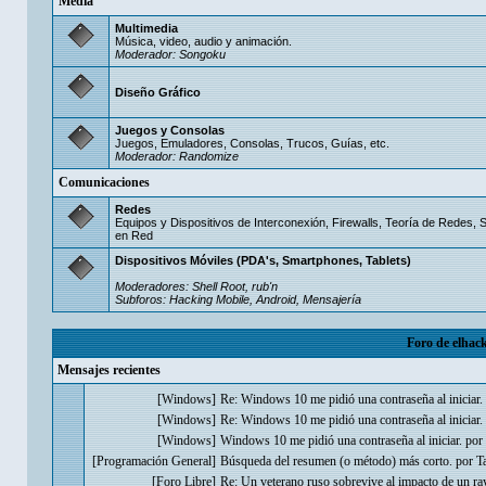
Media
Multimedia
Música, video, audio y animación.
Moderador:
Songoku
Diseño Gráfico
Juegos y Consolas
Juegos, Emuladores, Consolas, Trucos, Guías, etc.
Moderador:
Randomize
Comunicaciones
Redes
Equipos y Dispositivos de Interconexión, Firewalls, Teoría de Redes,
en Red
Dispositivos Móviles (PDA's, Smartphones, Tablets)
Moderadores:
Shell Root
,
rub'n
Subforos:
Hacking Mobile
,
Android
,
Mensajería
Foro de elhack
Mensajes recientes
[
Windows
]
Re: Windows 10 me pidió una contraseña al iniciar.
[
Windows
]
Re: Windows 10 me pidió una contraseña al iniciar.
[
Windows
]
Windows 10 me pidió una contraseña al iniciar.
por
[
Programación General
]
Búsqueda del resumen (o método) más corto.
por
T
[
Foro Libre
]
Re: Un veterano ruso sobrevive al impacto de un ray