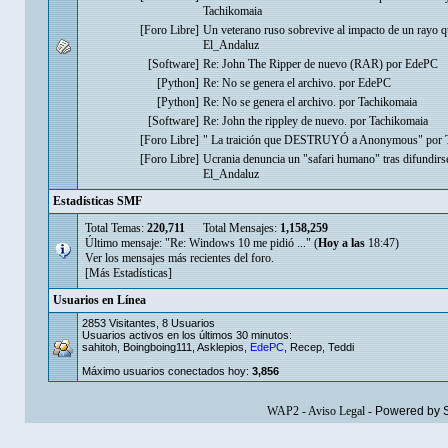
Tachikomaia
[
Foro Libre
]
Un veterano ruso sobrevive al impacto de un rayo qu
El_Andaluz
[
Software
]
Re: John The Ripper de nuevo (RAR)
por
EdePC
[
Python
]
Re: No se genera el archivo.
por
EdePC
[
Python
]
Re: No se genera el archivo.
por
Tachikomaia
[
Software
]
Re: John the rippley de nuevo.
por
Tachikomaia
[
Foro Libre
]
" La traición que DESTRUYÓ a Anonymous"
por
[
Foro Libre
]
Ucrania denuncia un "safari humano" tras difundir
El_Andaluz
Estadísticas SMF
Total Temas:
220,711
Total Mensajes:
1,158,259
Último mensaje: "
Re: Windows 10 me pidió ...
" (
Hoy a las
18:47)
Ver los mensajes más recientes del foro.
[Más Estadísticas]
Usuarios en Línea
2853 Visitantes, 8 Usuarios
Usuarios activos en los últimos 30 minutos:
sahitoh
,
Boingboing111
,
Asklepios
,
EdePC
,
Recep
,
Teddi
Máximo usuarios conectados hoy:
3,856
WAP2
-
Aviso Legal
-
Powered by 