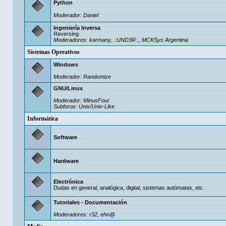
Python
Moderador:
Danielㅤ
Ingeniería Inversa
Reversing
Moderadores:
karmany
,
.:UND3R:.
,
MCKSys Argentina
Sistemas Operativos
Windows
Moderador:
Randomize
GNU/Linux
Moderador:
MinusFour
Subforos:
Unix/Unix-Like
Informática
Software
Hardware
Electrónica
Dudas en general, analógica, digital, sistemas autómatas, etc.
Tutoriales - Documentación
Moderadores:
r32
,
ehn@