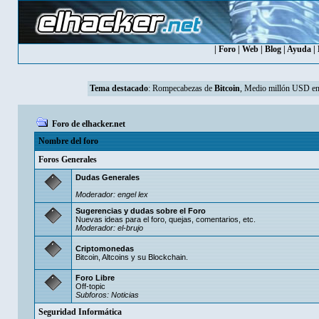
|
Foro
|
Web
|
Blog
|
Ayuda
|
Tema destacado
:
Rompecabezas de
Bitcoin
, Medio millón USD en
Foro de elhacker.net
Nombre del foro
Foros Generales
Dudas Generales
Moderador:
engel lex
Sugerencias y dudas sobre el Foro
Nuevas ideas para el foro, quejas, comentarios, etc.
Moderador:
el-brujo
Criptomonedas
Bitcoin, Altcoins y su Blockchain.
Foro Libre
Off-topic
Subforos:
Noticias
Seguridad Informática