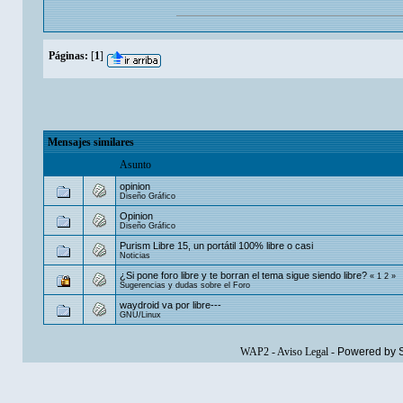
Páginas:
[
1
]
Mensajes similares
Asunto
opinion
Diseño Gráfico
Opinion
Diseño Gráfico
Purism Libre 15, un portátil 100% libre o casi
Noticias
¿Si pone foro libre y te borran el tema sigue siendo libre?
«
1
2
»
Sugerencias y dudas sobre el Foro
waydroid va por libre---
GNU/Linux
WAP2
-
Aviso Legal
-
Powered by 