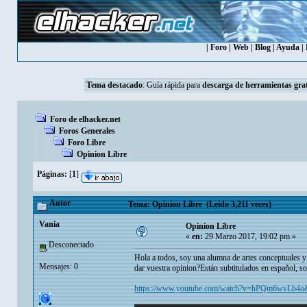
|
Foro
|
Web
|
Blog
|
Ayuda
|
Tema destacado
:
Guía rápida para
descarga de herramientas grat
Foro de elhacker.net
Foros Generales
Foro Libre
Opinion Libre
Páginas:
[
1
]
Autor
Tema: Opinion Libre (Leído 3,211 veces)
Vania
Opinion Libre
«
en:
29 Marzo 2017, 19:02 pm »
Desconectado
Hola a todos, soy una alumna de artes conceptuales y
Mensajes: 0
dar vuestra opinion?Están subtitulados en español, so
https://www.youtube.com/watch?v=hPQm6wvLb