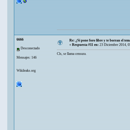
6666
Re: ¿Si pone foro libre y te borran el tem
«
Respuesta #11 en:
23 Diciembre 2014, 0
Desconectado
Cls, se llama censura.
Mensajes: 146
Wikileaks.org