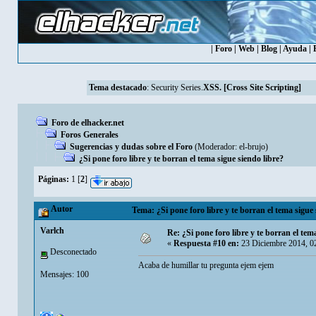
|
Foro
|
Web
|
Blog
|
Ayuda
|
Tema destacado
:
Security Series.
XSS. [Cross Site Scripting]
Foro de elhacker.net
Foros Generales
Sugerencias y dudas sobre el Foro
(Moderador:
el-brujo
)
¿Si pone foro libre y te borran el tema sigue siendo libre?
Páginas:
1
[
2
]
Autor
Tema: ¿Si pone foro libre y te borran el tema sigue
Varlch
Re: ¿Si pone foro libre y te borran el tem
«
Respuesta #10 en:
23 Diciembre 2014, 0
Desconectado
Acaba de humillar tu pregunta ejem ejem
Mensajes: 100