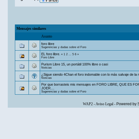
Mensajes similares
Asunto
foro libre
Sugerencias y dudas sobre el Foro
EL foro libre.
«
1
2
...
5
6
»
Foro Libre
Purism Libre 15, un portátil 100% libre o casi
Noticias
¿Sigue siendo 4Chan el foro indomable con lo más salvaje de la 
Noticias
Por que borrasteis mis mensajes en FORO LIBRE, QUE ES F
JOER....
Sugerencias y dudas sobre el Foro
WAP2
-
Aviso Legal
-
Powered by 