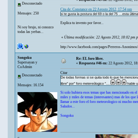
Desconectado
Cita de: Constance en 22 Agosto 2012, 17:54 pm
Mensajes: 250
si te gusta la postura del 69 o la del 75 ....esta últ
Explica tu invento por favor...
Ni soy brujo, ni conozco
todas las yerbas...
«
Última modificación: 22 Agosto 2012, 18:02 pm p
http://www.facebook.com/pages/Perreros-Anonimo
Songoku
Re: EL foro libre.
Supersayan y
«
Respuesta #46 en:
22 Agosto 2012, 18
CoAdmin
Citar
Desconectado
De todas formas si se quita todo lo que he mencionad
libre" por" foro metereólogico "....
hable u
Mensajes: 16.154
Si solo hubiera esos temas que has mencionado en el
miles y miles de temas (interesantes) mas de los que
llamar a este foro el foro meteorologico ni mucho men
Saludos...
Songoku