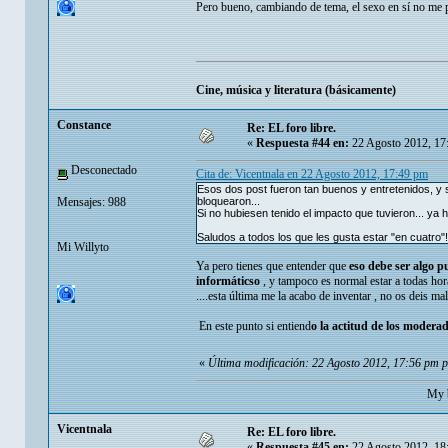
Pero bueno, cambiando de tema, el sexo en sí no me p
Cine, música y literatura (básicamente)
Constance
Re: EL foro libre.
«
Respuesta #44 en:
22 Agosto 2012, 17
Desconectado
Cita de: Vicentnala en 22 Agosto 2012, 17:49 pm
Esos dos post fueron tan buenos y entretenidos, y se
Mensajes: 988
bloquearon...
Si no hubiesen tenido el impacto que tuvieron... ya 
Saludos a todos los que les gusta estar "en cuatro"!!
Mi Willyto
Ya pero tienes que entender que
eso debe ser algo p
informáticso
, y tampoco es normal estar a todas hora
....esta última me la acabo de inventar , no os deis ma
En este punto si entiend
o la actitud de los moderado
«
Última modificación: 22 Agosto 2012, 17:56 pm 
My b
Vicentnala
Re: EL foro libre.
«
Respuesta #45 en:
22 Agosto 2012, 18