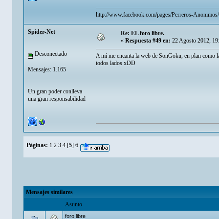
http://www.facebook.com/pages/Perreros-Anonimo
Spider-Net
Re: EL foro libre.
«
Respuesta #49 en:
22 Agosto 2012, 19
Desconectado
A mí me encanta la web de SonGoku, en plan como la
todos lados xDD
Mensajes: 1.165
Un gran poder conlleva
una gran responsabilidad
Páginas:
1
2
3
4
[
5
]
6
Mensajes similares
Asunto
foro libre