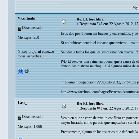
My b
Vicentnala
Re: EL foro libre.
«
Respuesta #42 en:
22 Agosto 2012, 17
Desconectado
Esos dos post fueron tan buenos y entretenidos, y se l
Mensajes: 250
Si no hubiesen tenido el impacto que tuvieron... ya hu
Ni soy brujo, ni conozco
Saludos a todos los que les gusta estar "en cuatro"!!!.
todas las yerbas...
P/D El sexo es una vaina tan buena, que a causa de e
abuelo, los disfruto mucho)... allá algunos niños de ac
«
Última modificación: 22 Agosto 2012, 17:54 pm p
http://www.facebook.com/pages/Perreros-Anonimo
Last_
Re: EL foro libre.
«
Respuesta #43 en:
22 Agosto 2012, 17
Desconectado
Veo bien que se corte de raíz un conflicto en potencia
mayor burrada, como parecía que empezaba a ser el as
Mensajes: 1.066
Precisamente, alguno de los usuarios que defiende la "