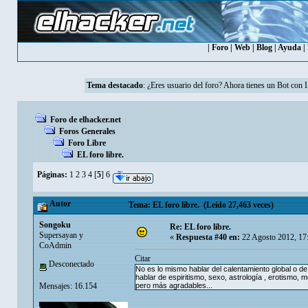
|
Foro
|
Web
|
Blog
|
Ayuda
|
Tema destacado
: ¿Eres usuario del foro? Ahora tienes un Bot con 
Foro de elhacker.net
Foros Generales
Foro Libre
EL foro libre.
Páginas:
1
2
3
4
[
5
]
6
Autor
Tema: EL foro libre. (Leído 27,463 veces)
Songoku
Re: EL foro libre.
Supersayan y
«
Respuesta #40 en:
22 Agosto 2012, 17
CoAdmin
Citar
Desconectado
No es lo mismo hablar del calentamiento global o de 
hablar de espiritismo, sexo, astrología , erotismo,
Mensajes: 16.154
pero más agradables...