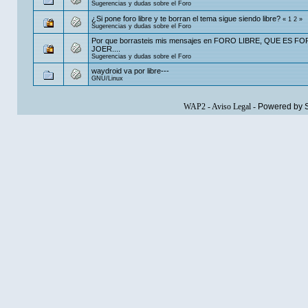
Sugerencias y dudas sobre el Foro
¿Si pone foro libre y te borran el tema sigue siendo libre?
«
1
2
»
Sugerencias y dudas sobre el Foro
Por que borrasteis mis mensajes en FORO LIBRE, QUE ES F
JOER....
Sugerencias y dudas sobre el Foro
waydroid va por libre---
GNU/Linux
WAP2
-
Aviso Legal
-
Powered by 