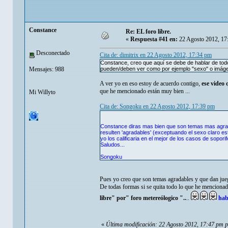
Constance
Re: EL foro libre.
«
Respuesta #41 en:
22 Agosto 2012, 17
Desconectado
Cita de: dimitrix en 22 Agosto 2012, 17:34 pm
Constance, creo que aquí se debe de hablar de todo
Mensajes: 988
pueden/deben ver como por ejemplo "sexo" o imáge
A ver yo en eso estoy de acuerdo contigo,
ese video 
que he mencionado están muy bien ...
Mi Willyto
Cita de: Songoku en 22 Agosto 2012, 17:39 pm
Constance diras mas bien que son temas mas agrad
resulten 'agradables' (exceptuando el sexo claro 
yo los calificaria en el mejor de los casos de sopor
Saludos...
Songoku
Pues yo creo que son temas agradables y que dan juego
De todas formas si se quita todo lo que he mencionado
libre" por" foro metereólogico "..
..
habl
«
Última modificación: 22 Agosto 2012, 17:47 pm 