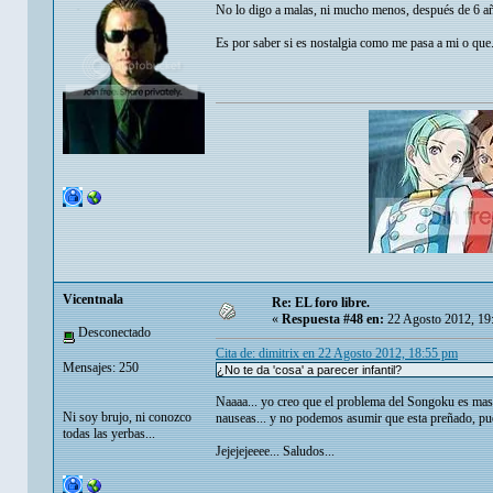
No lo digo a malas, ni mucho menos, después de 6 a
Es por saber si es nostalgia como me pasa a mi o que
Vicentnala
Re: EL foro libre.
«
Respuesta #48 en:
22 Agosto 2012, 19
Desconectado
Cita de: dimitrix en 22 Agosto 2012, 18:55 pm
Mensajes: 250
¿No te da 'cosa' a parecer infantil?
Naaaa... yo creo que el problema del Songoku es mas bi
Ni soy brujo, ni conozco
nauseas... y no podemos asumir que esta preñado, pue
todas las yerbas...
Jejejejeeee... Saludos...