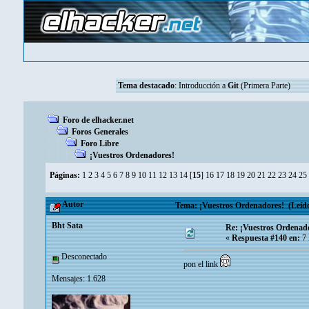
Tema destacado
:
Introducción a
Git
(Primera Parte)
Foro de elhacker.net
Foros Generales
Foro Libre
¡Vuestros Ordenadores!
Páginas:
1
2
3
4
5
6
7
8
9
10
11
12
13
14
[
15
]
16
17
18
19
20
21
22
23
24
25
Autor
Tema: ¡Vuestros Ordenadores! (Leído
Bht Sata
Re: ¡Vuestros Ordenad
«
Respuesta #140 en:
7 
Desconectado
pon el link
Mensajes: 1.628