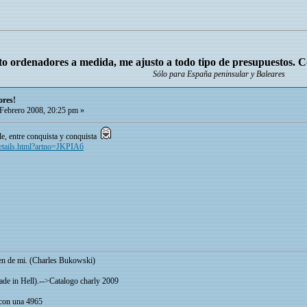
o ordenadores a medida, me ajusto a todo tipo de presupuestos. 
Sólo para España peninsular y Baleares
ores!
Febrero 2008, 20:25 pm »
le, entre conquista y conquista
Details.html?artno=JKPIA6
cen de mi. (Charles Bukowski)
Made in Hell).-->Catalogo charly 2009
 con una 4965