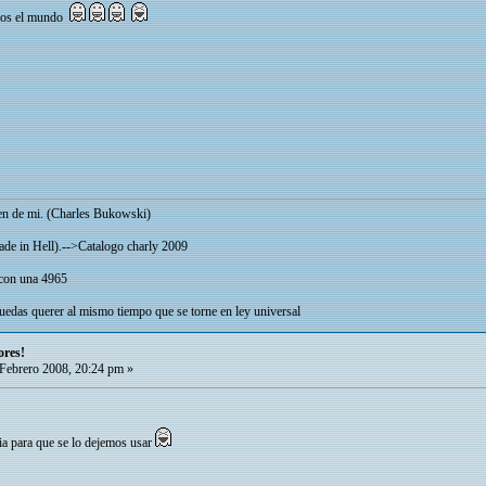
mos el mundo
cen de mi. (Charles Bukowski)
Made in Hell).-->Catalogo charly 2009
 con una 4965
edas querer al mismo tiempo que se torne en ley universal
ores!
Febrero 2008, 20:24 pm »
cia para que se lo dejemos usar