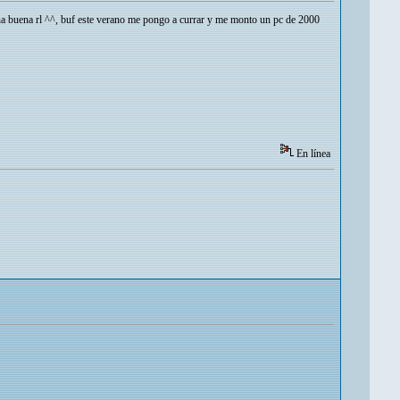
na buena rl ^^, buf este verano me pongo a currar y me monto un pc de 2000
En línea