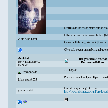
Disfruto de las cosas malas que se di
El Infierno son tantas cosas bellas. (
¿Qué debo hacer?
Come on little guy, lets do it |
inyectar
Obra sólo según una máxima tal que pu
Artikbot
Re: ¡Vuestros Ordenad
Holy Thunderforce
«
Respuesta #141 en:
8 
Ex-Staff
700 napos??
Desconectado
Pues las Tyan dual Quad Opteron custa
Mensajes: 9.555
Link de la que me gusta a mí:
@ehn Division
http://www.alternate.es/html/produc