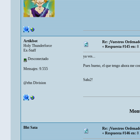
Artikbot
Re: ¡Vuestros Ordenad
Holy Thunderforce
«
Respuesta #145 en:
8 
Ex-Staff
ya ves...
Desconectado
Pues bueno, el que tengo ahora me co
Mensajes: 9.555
Salu2!
@ehn Division
Mont
Bht Sata
Re: ¡Vuestros Ordenad
«
Respuesta #146 en:
8 