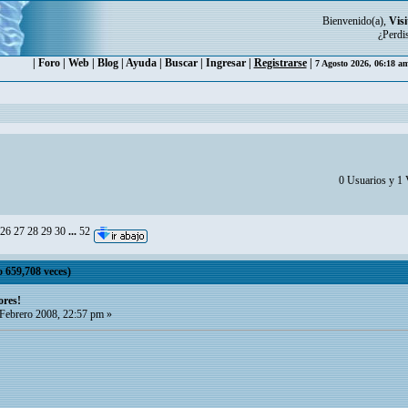
Bienvenido(a),
Visi
¿Perdi
|
Foro
|
Web
|
Blog
|
Ayuda
|
Buscar
|
Ingresar
|
Registrarse
|
7 Agosto 2026, 06:18 a
0 Usuarios y 1 V
26
27
28
29
30
...
52
 659,708 veces)
ores!
Febrero 2008, 22:57 pm »