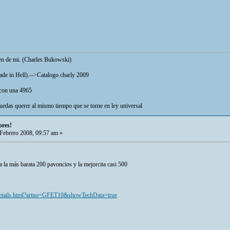
cen de mi. (Charles Bukowski)
Made in Hell).-->Catalogo charly 2009
 con una 4965
edas querer al mismo tiempo que se torne en ley universal
ores!
Febrero 2008, 09:57 am »
 la más barata 200 pavoncios y la mejorcita casi 500
t/details.html?artno=GFET10&showTechData=true