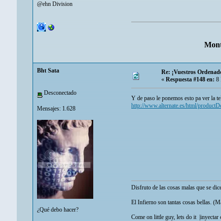
@ehn Division
Mont
Bht Sata
Re: ¡Vuestros Ordenad
«
Respuesta #148 en:
8 
Desconectado
Y de paso le ponemos esto pa ver la te
http://www.alternate.es/html/product
Mensajes: 1.628
Disfruto de las cosas malas que se di
El Infierno son tantas cosas bellas. (
¿Qué debo hacer?
Come on little guy, lets do it |
inyectar