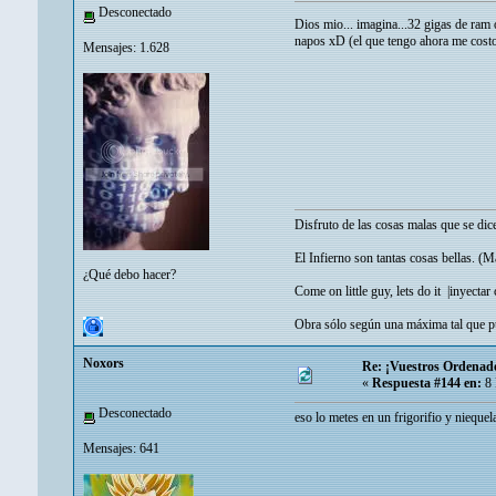
Desconectado
Dios mio... imagina...32 gigas de ra
napos xD (el que tengo ahora me cost
Mensajes: 1.628
Disfruto de las cosas malas que se di
El Infierno son tantas cosas bellas. (
¿Qué debo hacer?
Come on little guy, lets do it |
inyectar
Obra sólo según una máxima tal que pu
Noxors
Re: ¡Vuestros Ordenad
«
Respuesta #144 en:
8 
Desconectado
eso lo metes en un frigorifio y nieq
Mensajes: 641