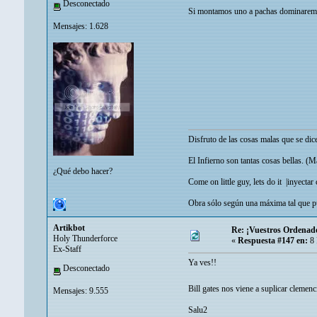
Desconectado
Si montamos uno a pachas dominare
Mensajes: 1.628
Disfruto de las cosas malas que se di
El Infierno son tantas cosas bellas. (
¿Qué debo hacer?
Come on little guy, lets do it |
inyectar
Obra sólo según una máxima tal que pu
Artikbot
Re: ¡Vuestros Ordenad
Holy Thunderforce
«
Respuesta #147 en:
8 
Ex-Staff
Ya ves!!
Desconectado
Bill gates nos viene a suplicar clemen
Mensajes: 9.555
Salu2