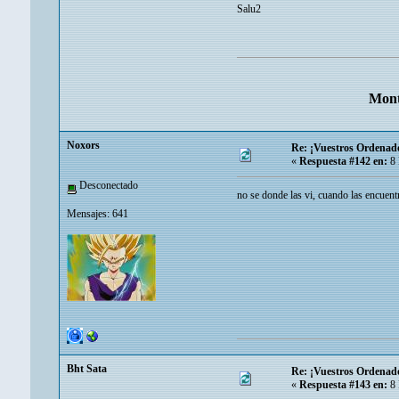
Salu2
Mont
Noxors
Re: ¡Vuestros Ordenad
«
Respuesta #142 en:
8 
Desconectado
no se donde las vi, cuando las encuent
Mensajes: 641
Bht Sata
Re: ¡Vuestros Ordenad
«
Respuesta #143 en:
8 