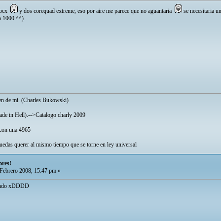
m ocx
y dos corequad extreme, eso por aire me parece que no aguantaria
se necesitaria u
o 1000 ^^)
cen de mi. (Charles Bukowski)
Made in Hell).-->Catalogo charly 2009
 con una 4965
edas querer al mismo tiempo que se torne en ley universal
ores!
Febrero 2008, 15:47 pm »
uelado xDDDD