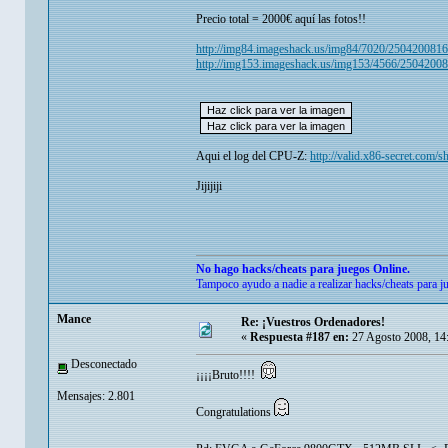
Precio total = 2000€ aquí las fotos!!
http://img84.imageshack.us/img84/7020/250420081
http://img153.imageshack.us/img153/4566/2504200
Aqui el log del CPU-Z:
http://valid.x86-secret.com
Jijijiji
No hago hacks/cheats para juegos Online.
Tampoco ayudo a nadie a realizar hacks/cheats para j
Mance
Re: ¡Vuestros Ordenadores!
«
Respuesta #187 en:
27 Agosto 2008, 14
Desconectado
¡¡¡¡Bruto!!!!
Mensajes: 2.801
Congratulations