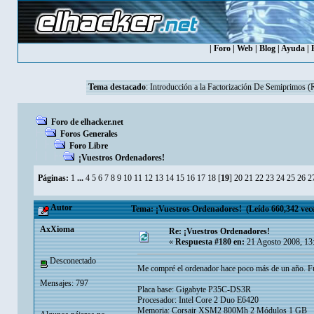
|
Foro
|
Web
|
Blog
|
Ayuda
|
Tema destacado
:
Introducción a la Factorización De Semiprimos 
Foro de elhacker.net
Foros Generales
Foro Libre
¡Vuestros Ordenadores!
Páginas:
1
...
4
5
6
7
8
9
10
11
12
13
14
15
16
17
18
[
19
]
20
21
22
23
24
25
26
2
Autor
Tema: ¡Vuestros Ordenadores! (Leído 660,342 vec
AxXioma
Re: ¡Vuestros Ordenadores!
«
Respuesta #180 en:
21 Agosto 2008, 13
Desconectado
Me compré el ordenador hace poco más de un año. Fu
Mensajes: 797
Placa base: Gigabyte P35C-DS3R
Procesador: Intel Core 2 Duo E6420
Memoria: Corsair XSM2 800Mh 2 Módulos 1 GB