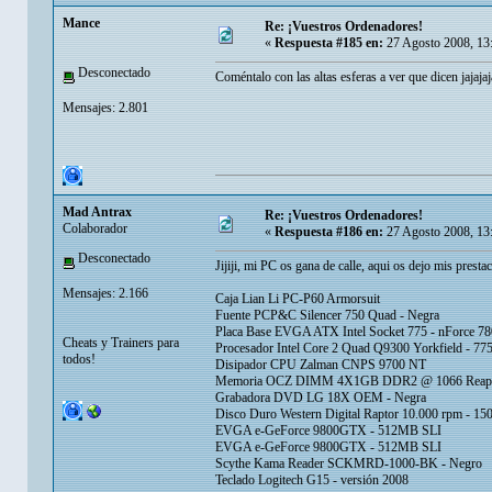
Mance
Re: ¡Vuestros Ordenadores!
«
Respuesta #185 en:
27 Agosto 2008, 13
Desconectado
Coméntalo con las altas esferas a ver que dicen jajajaj
Mensajes: 2.801
Mad Antrax
Re: ¡Vuestros Ordenadores!
Colaborador
«
Respuesta #186 en:
27 Agosto 2008, 13
Desconectado
Jijiji, mi PC os gana de calle, aqui os dejo mis presta
Mensajes: 2.166
Caja Lian Li PC-P60 Armorsuit
Fuente PCP&C Silencer 750 Quad - Negra
Placa Base EVGA ATX Intel Socket 775 - nForce 78
Cheats y Trainers para
Procesador Intel Core 2 Quad Q9300 Yorkfield - 77
todos!
Disipador CPU Zalman CNPS 9700 NT
Memoria OCZ DIMM 4X1GB DDR2 @ 1066 Reap
Grabadora DVD LG 18X OEM - Negra
Disco Duro Western Digital Raptor 10.000 rpm - 1
EVGA e-GeForce 9800GTX - 512MB SLI
EVGA e-GeForce 9800GTX - 512MB SLI
Scythe Kama Reader SCKMRD-1000-BK - Negro
Teclado Logitech G15 - versión 2008