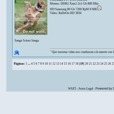
Memos: DDR2 Xms2 2x1 Gb 800 Mhz
HD:Samsung 80 Gb 7200 RpM 8 MB
Video: RaDeOn HD 3850
Sangu Sciura Sangu
``Que nuestras vidas nos conduzcan a la muerte con la
Páginas:
1
...
4
5
6
7
8
9
10
11
12
13
14
15
16
17
18
[
19
]
20
21
22
23
24
25
26
2
WAP2
-
Aviso Legal
-
Powered by 