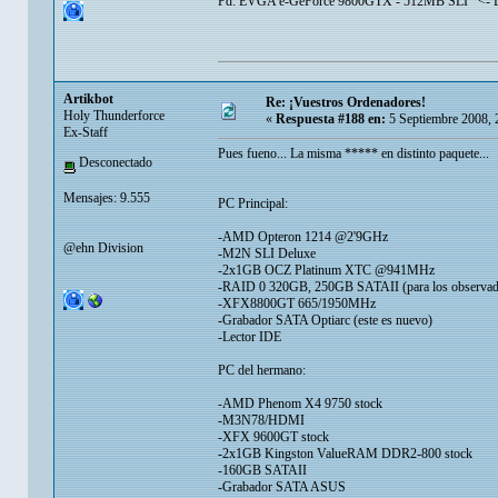
Pd: EVGA e-GeForce 9800GTX - 512MB SLI <- 
Artikbot
Re: ¡Vuestros Ordenadores!
Holy Thunderforce
«
Respuesta #188 en:
5 Septiembre 2008, 
Ex-Staff
Pues fueno... La misma ***** en distinto paquete...
Desconectado
Mensajes: 9.555
PC Principal:
-AMD Opteron 1214 @2'9GHz
@ehn Division
-M2N SLI Deluxe
-2x1GB OCZ Platinum XTC @941MHz
-RAID 0 320GB, 250GB SATAII (para los observador
-XFX8800GT 665/1950MHz
-Grabador SATA Optiarc (este es nuevo)
-Lector IDE
PC del hermano:
-AMD Phenom X4 9750 stock
-M3N78/HDMI
-XFX 9600GT stock
-2x1GB Kingston ValueRAM DDR2-800 stock
-160GB SATAII
-Grabador SATA ASUS