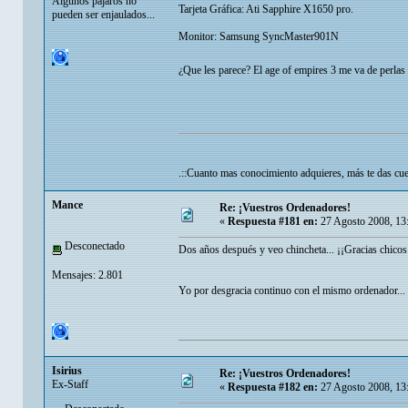
Algunos pájaros no
Tarjeta Gráfica: Ati Sapphire X1650 pro.
pueden ser enjaulados...
Monitor: Samsung SyncMaster901N
¿Que les parece? El age of empires 3 me va de perlas
.::Cuanto mas conocimiento adquieres, más te das cuen
Mance
Re: ¡Vuestros Ordenadores!
«
Respuesta #181 en:
27 Agosto 2008, 13
Desconectado
Dos años después y veo chincheta... ¡¡Gracias chicos
Mensajes: 2.801
Yo por desgracia continuo con el mismo ordenador... x
Isirius
Re: ¡Vuestros Ordenadores!
Ex-Staff
«
Respuesta #182 en:
27 Agosto 2008, 13