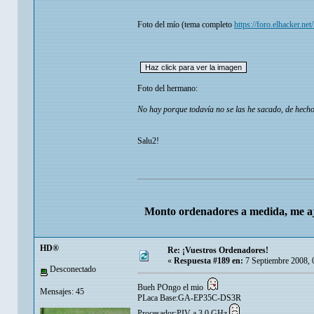
Foto del mío (tema completo
https://foro.elhacker.n
Foto del hermano:
No hay porque todavía no se las he sacado, de hecho
Salu2!
Monto ordenadores a medida, me aj
HD®
Re: ¡Vuestros Ordenadores!
«
Respuesta #189 en:
7 Septiembre 2008, 
Desconectado
Bueh POngo el mio
Mensajes: 45
PLaca Base:GA-EP35C-DS3R
Procesador:PIV a 3.0 GHz