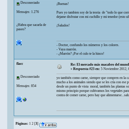
Desconectado
¡Buenas!
Mensajes: 1.276
Pues yo tambien soy de la teoria de "todo lo que corr
dejame disfrutar con mi cuchillo y mi tenedor (esto ul
¿Habra que sacarla de
¡Saludos!
paseo?
- Doctor, confundo los números y los colores.
- Vaya marrón.
- ¿Marrón? ¡Por el culo te la hinco!
flacc
Re: El mercado más macabro del mun
«
Respuesta #23 en:
5 Noviembre 2012, 
Desconectado
yo también como carne, siempre que compren en la cas
mucho a los animales siendo que se les cría con ese p
Mensajes: 854
desde un punto de vista moral, también las plantas s
mismo principio porque cultivamos los vegetales para
contra de comer carne, pero hay que alimentarse...sal
Páginas:
1
2
[
3
]