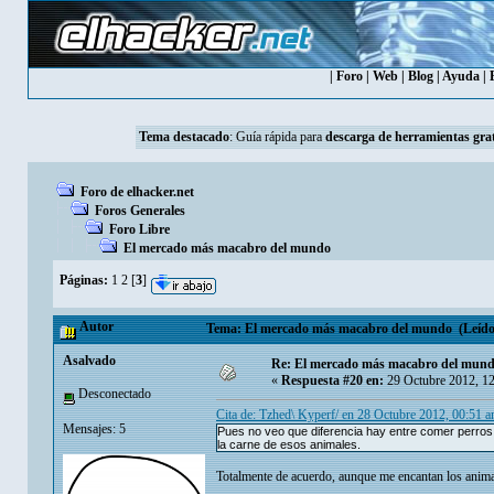
|
Foro
|
Web
|
Blog
|
Ayuda
|
Tema destacado
:
Guía rápida para
descarga de herramientas grat
Foro de elhacker.net
Foros Generales
Foro Libre
El mercado más macabro del mundo
Páginas:
1
2
[
3
]
Autor
Tema: El mercado más macabro del mundo (Leído 
Asalvado
Re: El mercado más macabro del mun
«
Respuesta #20 en:
29 Octubre 2012, 1
Desconectado
Cita de: Tzhed\ Kyperf/ en 28 Octubre 2012, 00:51 
Mensajes: 5
Pues no veo que diferencia hay entre comer perros y
la carne de esos animales.
Totalmente de acuerdo, aunque me encantan los animal