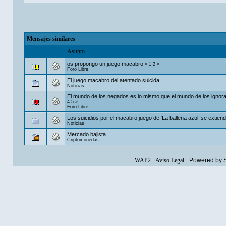
Mensajes similares
Asunto
os propongo un juego macabro
«
1
2
»
Foro Libre
El juego macabro del atentado suicida
Noticias
El mundo de los negados es lo mismo que el mundo de los ignora
4
5
»
Foro Libre
Los suicidios por el macabro juego de ‘La ballena azul’ se extien
Noticias
Mercado bajista
Criptomonedas
WAP2
-
Aviso Legal
-
Powered by 