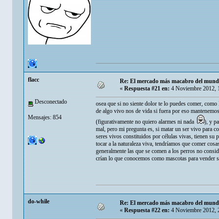
flacc
Re: El mercado más macabro del mun
«
Respuesta #21 en:
4 Noviembre 2012, 
Desconectado
osea que si no siente dolor te lo puedes comer, como 
de algo vivo nos de vida si fuera por eso mantenemos
Mensajes: 854
(figurativamente no quiero alarmes ni nada
), y p
mal, pero mi pregunta es, si matar un ser vivo para 
seres vivos constituidos por células vivas, tienen su
tocar a la naturaleza viva, tendríamos que comer cosas 
generalmente las que se comen a los perros no consid
crían lo que conocemos como mascotas para vender su
do-while
Re: El mercado más macabro del mun
«
Respuesta #22 en:
4 Noviembre 2012, 