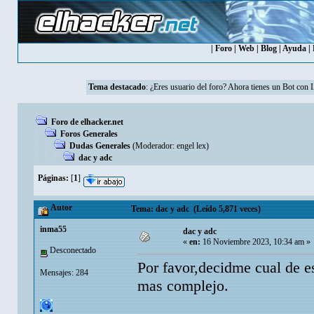
|
Foro
|
Web
|
Blog
|
Ayuda
|
Tema destacado
: ¿Eres usuario del foro? Ahora tienes un Bot con 
Foro de elhacker.net
Foros Generales
Dudas Generales
(Moderador:
engel lex
)
dac y adc
Páginas:
[
1
]
Autor
Tema: dac y adc (Leído 5,871 veces)
inma55
dac y adc
«
en:
16 Noviembre 2023, 10:34 am »
Desconectado
Por favor,decidme cual de es
Mensajes: 284
mas complejo.