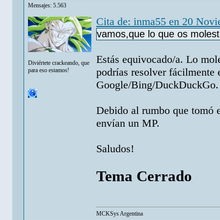
Mensajes: 5.563
Cita de: inma55 en 20 Nov
vamos,que lo que os molest
Estás equivocado/a. Lo mole
Diviértete crackeando, que
podrías resolver fácilmente
para eso estamos!
Google/Bing/DuckDuckGo.
Debido al rumbo que tomó el
envían un MP.
Saludos!
Tema Cerrado
MCKSys Argentina