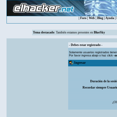
|
Foro
|
Web
|
Blog
|
Ayuda
|
Tema destacado
: También estamos presentes en
BlueSky
- Debes estar registrado -
Solamente usuarios
registrados
tiene
Por favor ingresa abajo o haz click
-a
Ingresar
Duración de la sesi
Recordar siempre Usuari
¿Ol