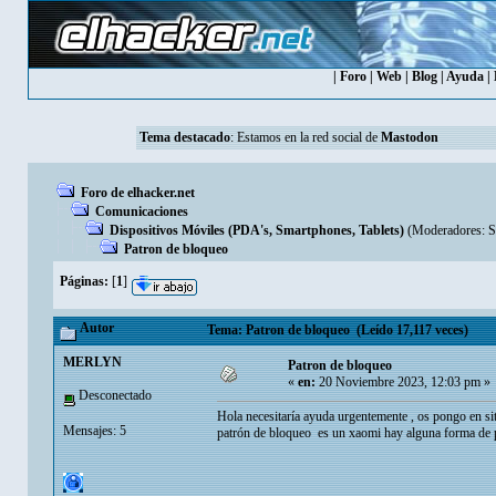
|
Foro
|
Web
|
Blog
|
Ayuda
|
Tema destacado
: Estamos en la red social de
Mastodon
Foro de elhacker.net
Comunicaciones
Dispositivos Móviles (PDA's, Smartphones, Tablets)
(Moderadores:
S
Patron de bloqueo
Páginas:
[
1
]
Autor
Tema: Patron de bloqueo (Leído 17,117 veces)
MERLYN
Patron de bloqueo
«
en:
20 Noviembre 2023, 12:03 pm »
Desconectado
Hola necesitaría ayuda urgentemente , os pongo en si
Mensajes: 5
patrón de bloqueo es un xaomi hay alguna forma de p