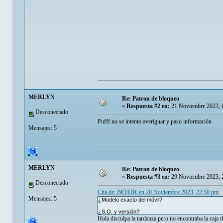
MERLYN
Re: Patron de bloqueo
«
Respuesta #2 en:
21 Noviembre 2023, 
Desconectado
Pufff no se intento averiguar y paso información
Mensajes: 5
MERLYN
Re: Patron de bloqueo
«
Respuesta #3 en:
29 Noviembre 2023, 
Desconectado
Cita de: B€T€B€ en 20 Noviembre 2023, 22:50 pm
Mensajes: 5
¿Modelo exacto del móvil?
¿S.O. y versión?
Hola disculpa la tardanza pero no encontraba la caja d