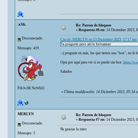
.xAk.
Re: Patron de bloqueo
«
Respuesta #6 en:
14 Diciembre 2023, 0
Desconectado
Cita de: MERLYN en 13 Diciembre 2023, 17:17 pm
Ta pregunte pero ahi lo formatean
Mensajes: 419
:-) pregunte en más, los que tienen una "box", no le 
Ojea por aquí para ver si se puede sin box:
https://w
Saludos
F0r3v3R NeWbI3
«
Última modificación: 14 Diciembre 2023, 05:34 a
MERLYN
Re: Patron de bloqueo
«
Respuesta #7 en:
14 Diciembre 2023, 0
Desconectado
9k gracias lo miro
Mensajes: 5