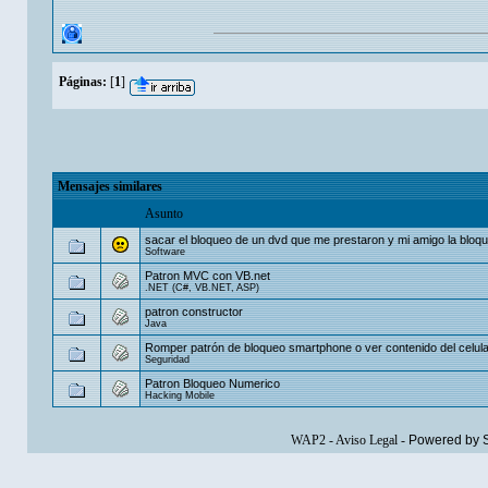
Páginas:
[
1
]
Mensajes similares
Asunto
sacar el bloqueo de un dvd que me prestaron y mi amigo la bloq
Software
Patron MVC con VB.net
.NET (C#, VB.NET, ASP)
patron constructor
Java
Romper patrón de bloqueo smartphone o ver contenido del celula
Seguridad
Patron Bloqueo Numerico
Hacking Mobile
WAP2
-
Aviso Legal
-
Powered by 