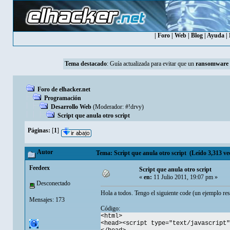
|
Foro
|
Web
|
Blog
|
Ayuda
|
Tema destacado
:
Guía actualizada para evitar que un
ransomware
Foro de elhacker.net
Programación
Desarrollo Web
(Moderador:
#!drvy
)
Script que anula otro script
Páginas:
[
1
]
Autor
Tema: Script que anula otro script (Leído 3,313 ve
Feedeex
Script que anula otro script
«
en:
11 Julio 2011, 19:07 pm »
Desconectado
Hola a todos. Tengo el siguiente code (un ejemplo re
Mensajes: 173
Código:
<html>
<head><script type="text/javascript"