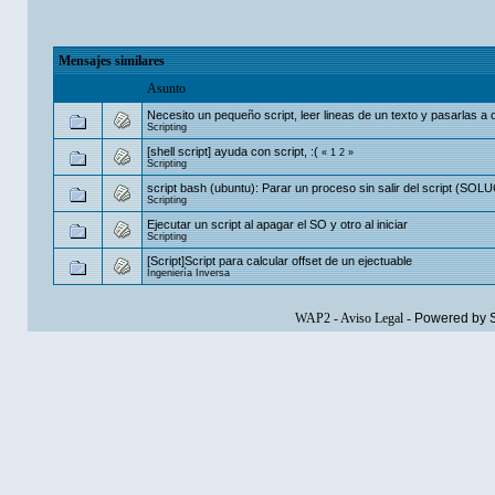
Mensajes similares
Asunto
Necesito un pequeño script, leer lineas de un texto y pasarlas a o
Scripting
[shell script] ayuda con script, :(
«
1
2
»
Scripting
script bash (ubuntu): Parar un proceso sin salir del script (S
Scripting
Ejecutar un script al apagar el SO y otro al iniciar
Scripting
[Script]Script para calcular offset de un ejectuable
Ingeniería Inversa
WAP2
-
Aviso Legal
-
Powered by 