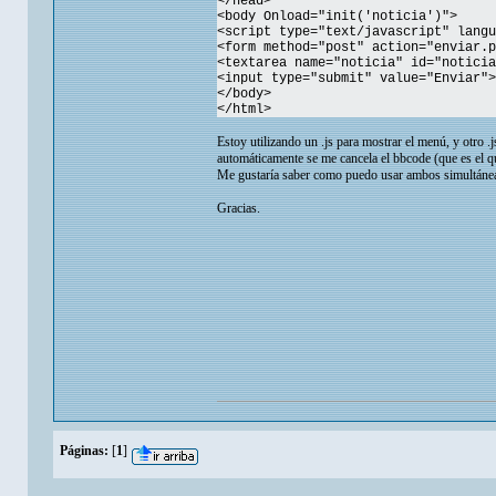
</head>
<body Onload="init('noticia')">
<script type="text/javascript" langu
<form method="post" action="enviar.p
<textarea name="noticia" id="noticia
<input type="submit" value="Enviar">
</body>
</html>
Estoy utilizando un .js para mostrar el menú, y otro .
automáticamente se me cancela el bbcode (que es el q
Me gustaría saber como puedo usar ambos simultáne
Gracias.
Páginas:
[
1
]