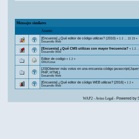
Mensajes similares
Asunto
[Encuesta] ¿Qué editor de código utilizas? (2010)
«
1
2
...
22
23
»
Desarrollo Web
[Encuesta] ¿Qué CMS utilizas con mayor frecuencia?
«
1
2
..
Desarrollo Web
Editor de codigo
«
1
2
»
GNU/Linux
[JS]Obtener más votos en una encuesta código javascript(Jquer
PHP, HTML)
Desarrollo Web
[Encuesta] ¿Qué editor de código WEB utilizas? [2016]
«
1
2
»
Desarrollo Web
WAP2
-
Aviso Legal
-
Powered by 