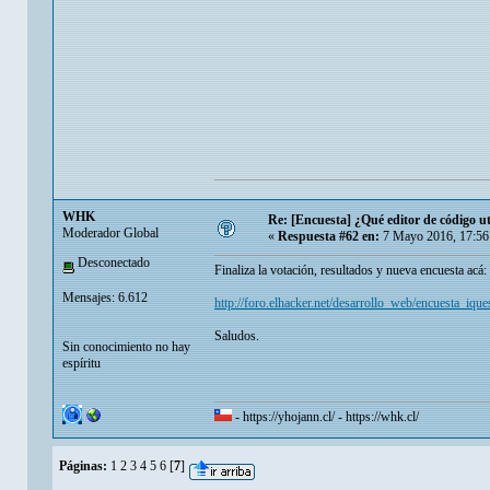
WHK
Re: [Encuesta] ¿Qué editor de código ut
Moderador Global
«
Respuesta #62 en:
7 Mayo 2016, 17:56
Desconectado
Finaliza la votación, resultados y nueva encuesta acá:
Mensajes: 6.612
http://foro.elhacker.net/desarrollo_web/encuesta_i
Saludos.
Sin conocimiento no hay
espíritu
-
https://yhojann.cl/
-
https://whk.cl/
Páginas:
1
2
3
4
5
6
[
7
]