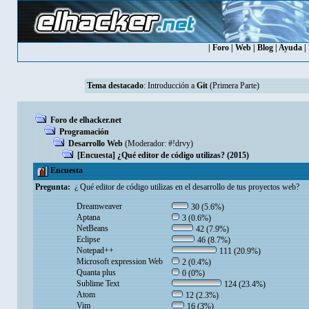
|
Foro
|
Web
|
Blog
|
Ayuda
|
Tema destacado
:
Introducción a
Git
(Primera Parte)
Foro de elhacker.net
Programación
Desarrollo Web
(Moderador:
#!drvy
)
[Encuesta] ¿Qué editor de código utilizas? (2015)
Encuesta
Pregunta:
¿ Qué editor de código utilizas en el desarrollo de tus proyectos web?
Dreamweaver
30 (5.6%)
Aptana
3 (0.6%)
NetBeans
42 (7.9%)
Eclipse
46 (8.7%)
Notepad++
111 (20.9%)
Microsoft expression Web
2 (0.4%)
Quanta plus
0 (0%)
Sublime Text
124 (23.4%)
Atom
12 (2.3%)
Vim
16 (3%)