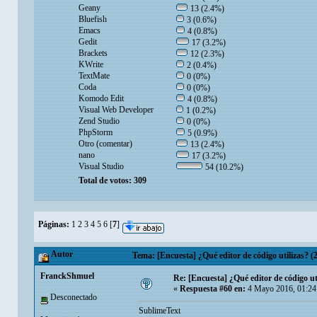
Geany
13 (2.4%)
Bluefish
3 (0.6%)
Emacs
4 (0.8%)
Gedit
17 (3.2%)
Brackets
12 (2.3%)
KWrite
2 (0.4%)
TextMate
0 (0%)
Coda
0 (0%)
Komodo Edit
4 (0.8%)
Visual Web Developer
1 (0.2%)
Zend Studio
0 (0%)
PhpStorm
5 (0.9%)
Otro (comentar)
13 (2.4%)
nano
17 (3.2%)
Visual Studio
54 (10.2%)
Total de votos: 309
Páginas:
1
2
3
4
5
6
[
7
]
Autor
Tema: [Encuesta] ¿Qué editor de código utilizas? (
FranckShmuel
Re: [Encuesta] ¿Qué editor de código ut
«
Respuesta #60 en:
4 Mayo 2016, 01:24
Desconectado
SublimeText