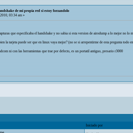
ndshake de mi propia red si estoy forzandolo
 2010, 03:34 am »
capturas que especificaba el handshake y no sabia si esta version de airodump a lo mejor no lo m
en la tarjeta puede ser que en linux vaya mejor? (no se si arrepentirme de esta pregunta todo en
dcom ni con las herramientas que trae por defecto, es un portatil antiguo, presario r3000
Iniciado por
ome