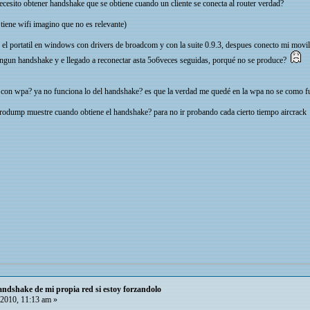
cesito obtener handshake que se obtiene cuando un cliente se conecta al router verdad?
 tiene wifi imagino que no es relevante)
 portatil en windows con drivers de broadcom y con la suite 0.9.3, despues conecto mi movil a
ingun handshake y e llegado a reconectar asta 5o6veces seguidas, porqué no se produce?
 con wpa? ya no funciona lo del handshake? es que la verdad me quedé en la wpa no se como f
irodump muestre cuando obtiene el handshake? para no ir probando cada cierto tiempo aircrack
ndshake de mi propia red si estoy forzandolo
 2010, 11:13 am »