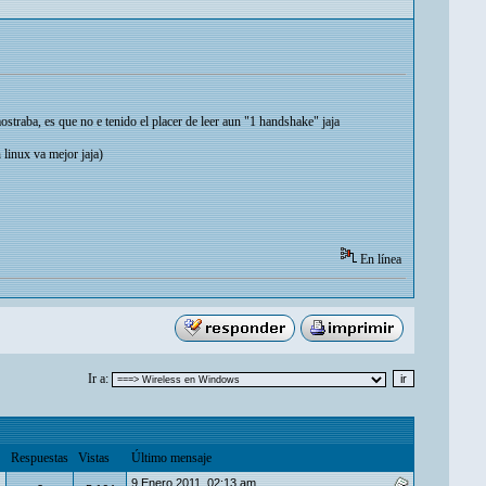
ostraba, es que no e tenido el placer de leer aun "1 handshake" jaja
 linux va mejor jaja)
En línea
Ir a:
Respuestas
Vistas
Último mensaje
9 Enero 2011, 02:13 am