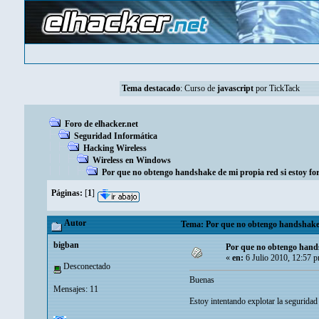
Tema destacado
:
Curso de
javascript
por TickTack
Foro de elhacker.net
Seguridad Informática
Hacking Wireless
Wireless en Windows
Por que no obtengo handshake de mi propia red si estoy fo
Páginas:
[
1
]
Autor
Tema: Por que no obtengo handshake d
bigban
Por que no obtengo hands
«
en:
6 Julio 2010, 12:57 
Desconectado
Buenas
Mensajes: 11
Estoy intentando explotar la segurida