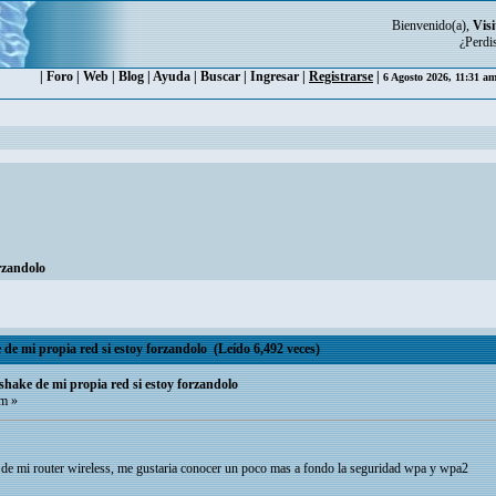
Bienvenido(a),
Visi
¿Perdi
|
Foro
|
Web
|
Blog
|
Ayuda
|
Buscar
|
Ingresar
|
Registrarse
|
6 Agosto 2026, 11:31 a
rzandolo
e mi propia red si estoy forzandolo (Leído 6,492 veces)
hake de mi propia red si estoy forzandolo
pm »
d de mi router wireless, me gustaria conocer un poco mas a fondo la seguridad wpa y wpa2