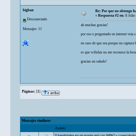
bigban
Re: Por que no obtengo ha
«
Respuesta #2 en:
8 Julio
Desconectado
ah muchas gracias!
Mensajes: 11
por eso e preguntado en internet veia 
en caso de que sea porque no captura bi
es que wifislax no me reconoce la broa
gracias un saludo!
Páginas:
[
1
]
Mensajes similares
Asunto
0 handshake en mi propia red con WPA2 y conectánd