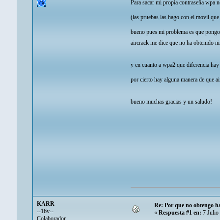
Para sacar mi propia contraseña wpa ne
(las pruebas las hago con el movil que
bueno pues mi problema es que pongo el
aircrack me dice que no ha obtenido n
y en cuanto a wpa2 que diferencia hay
por cierto hay alguna manera de que a
bueno muchas gracias y un saludo!
KARR
Re: Por que no obtengo ha
--16v--
«
Respuesta #1 en:
7 Julio
Colaborador