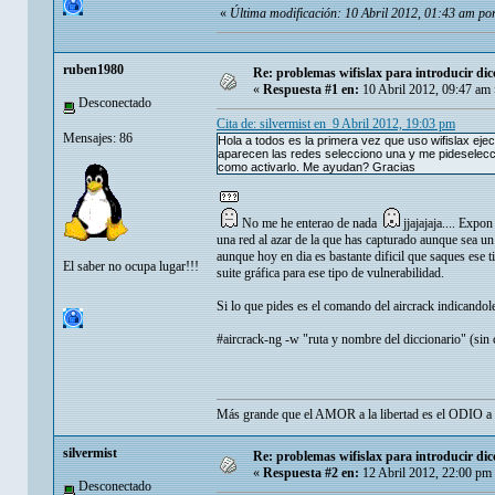
«
Última modificación: 10 Abril 2012, 01:43 am por
ruben1980
Re: problemas wifislax para introducir di
«
Respuesta #1 en:
10 Abril 2012, 09:47 am 
Desconectado
Cita de: silvermist en 9 Abril 2012, 19:03 pm
Mensajes: 86
Hola a todos es la primera vez que uso wifislax e
aparecen las redes selecciono una y me pideselecci
como activarlo. Me ayudan? Gracias
No me he enterao de nada
jjajajaja.... Expo
una red al azar de la que has capturado aunque sea un
aunque hoy en dia es bastante dificil que saques ese 
El saber no ocupa lugar!!!
suite gráfica para ese tipo de vulnerabilidad.
Si lo que pides es el comando del aircrack indicandole
#aircrack-ng -w "ruta y nombre del diccionario" (sin
Más grande que el AMOR a la libertad es el ODIO a qu
silvermist
Re: problemas wifislax para introducir di
«
Respuesta #2 en:
12 Abril 2012, 22:00 pm
Desconectado