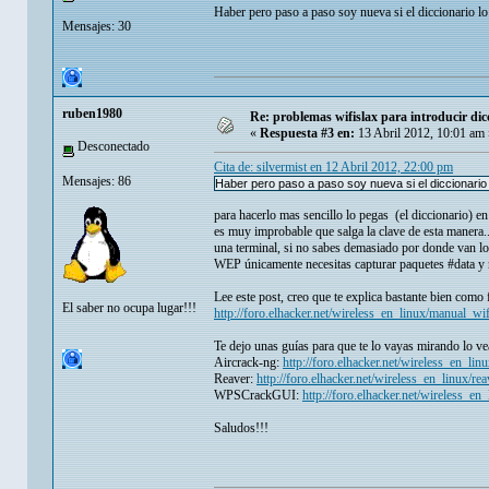
Haber pero paso a paso soy nueva si el diccionario l
Mensajes: 30
ruben1980
Re: problemas wifislax para introducir di
«
Respuesta #3 en:
13 Abril 2012, 10:01 am 
Desconectado
Cita de: silvermist en 12 Abril 2012, 22:00 pm
Mensajes: 86
Haber pero paso a paso soy nueva si el diccionario
para hacerlo mas sencillo lo pegas (el diccionario) e
es muy improbable que salga la clave de esta manera
una terminal, si no sabes demasiado por donde van los t
WEP únicamente necesitas capturar paquetes #data y n
Lee este post, creo que te explica bastante bien como 
El saber no ocupa lugar!!!
http://foro.elhacker.net/wireless_en_linux/manua
Te dejo unas guías para que te lo vayas mirando lo ve
Aircrack-ng:
http://foro.elhacker.net/wireless_en_li
Reaver:
http://foro.elhacker.net/wireless_en_linux/
WPSCrackGUI:
http://foro.elhacker.net/wireless_
Saludos!!!