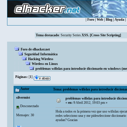
|
Foro
|
Web
|
Blog
|
Ayuda
|
Tema destacado
:
Security Series.
XSS. [Cross Site Scripting]
Foro de elhacker.net
Seguridad Informática
Hacking Wireless
Wireless en Linux
problemas wifislax para introducir diccionario en windows (m
Páginas:
[
1
]
Autor
Tema: problemas wifislax para introducir dicciona
silvermist
problemas wifislax para introducir dicci
«
en:
9 Abril 2012, 19:03 pm »
Desconectado
Hola a todos es la primera vez que uso wifislax ejec
Mensajes: 30
redes selecciono una y me pideseleccione diccionario
ayudan? Gracias