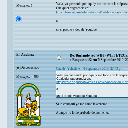
Valla, yo paseando por aquí y me toco con la solpre
Mensajes: 1
Cualquier sugerencia en:
https://foro.seguridadwireless.net/colaboracion-y-desa
o
en el propio video de Youtube
El_Andaluz
Re: Burlando red WIFI (WIFI-ETECSA
«
Respuesta #2 en:
5 Septiembre 2019, 2
Desconectado
Cita de: Yulexis en 4 Septiembre 2019, 23:43 pm
Valla, yo paseando por aquí y me toco con la solpr
Mensajes: 4.400
Cualquier sugerencia en:
https://foro.seguridadwireless.net/colaboracion-y-de
o
en el propio video de Youtube
Si lo compartí yo me llamo la atención.
Aunque no lo he probado de momento.