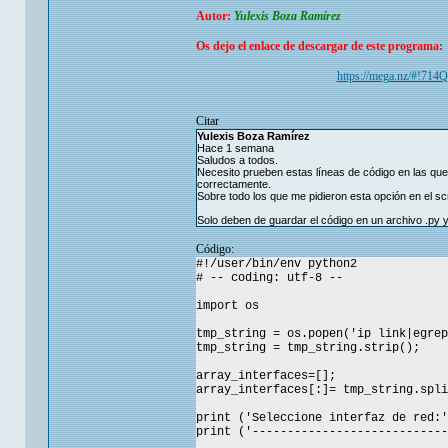
Autor:
Yulexis Boza Ramírez
Os dejo el enlace de descargar de este programa:
https://mega.nz/#
Citar
Yulexis Boza Ramírez
Hace 1 semana
Saludos a todos.
Necesito prueben estas líneas de código en las que 
correctamente.
Sobre todo los que me pidieron esta opción en el sc
Solo deben de guardar el código en un archivo .py y
Código:
#!/user/bin/env python2
# -- coding: utf-8 --
import os
tmp_string = os.popen('ip link|egrep
tmp_string = tmp_string.strip();
array_interfaces=[];
array_interfaces[:]= tmp_string.spli
print ('Seleccione interfaz de red:'
print ('----------------------------