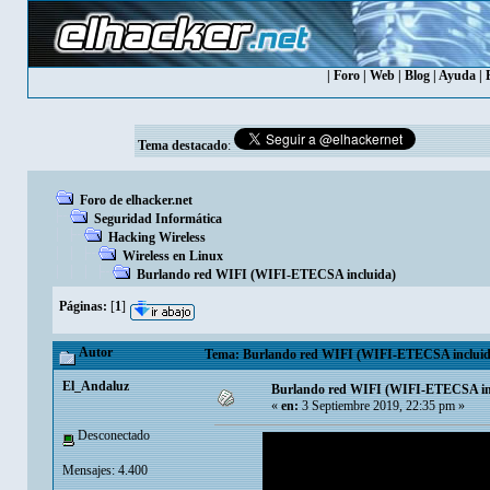
|
Foro
|
Web
|
Blog
|
Ayuda
|
Tema destacado
:
Foro de elhacker.net
Seguridad Informática
Hacking Wireless
Wireless en Linux
Burlando red WIFI (WIFI-ETECSA incluida)
Páginas:
[
1
]
Autor
Tema: Burlando red WIFI (WIFI-ETECSA incluida)
El_Andaluz
Burlando red WIFI (WIFI-ETECSA in
«
en:
3 Septiembre 2019, 22:35 pm »
Desconectado
Mensajes: 4.400