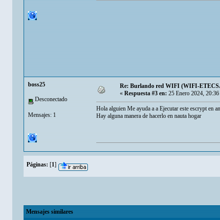
boss25
Re: Burlando red WIFI (WIFI-ETECSA
«
Respuesta #3 en:
25 Enero 2024, 20:36
Desconectado
Hola alguien Me ayuda a a Ejecutar este escrypt en a
Mensajes: 1
Hay alguna manera de hacerlo en nauta hogar
Páginas:
[
1
]
Mensajes similares