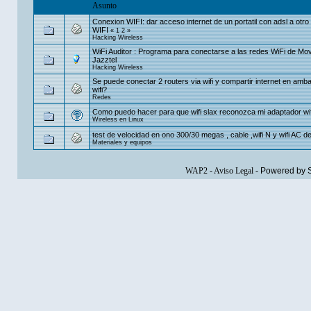
Asunto
Conexion WIFI: dar acceso internet de un portatil con adsl a otr
WIFI
«
1
2
»
Hacking Wireless
WiFi Auditor : Programa para conectarse a las redes WiFi de Mov
Jazztel
Hacking Wireless
Se puede conectar 2 routers via wifi y compartir internet en amb
wifi?
Redes
Como puedo hacer para que wifi slax reconozca mi adaptador wi
Wireless en Linux
test de velocidad en ono 300/30 megas , cable ,wifi N y wifi AC de 
Materiales y equipos
WAP2
-
Aviso Legal
-
Powered by 