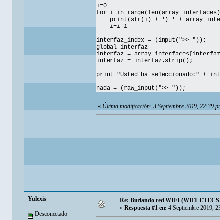
i=0
for i in range(len(array_interfaces)
print(str(i) + ') ' + array_inter
i=i+1
interfaz_index = (input(">> "));
global interfaz
interfaz = array_interfaces[interfaz
interfaz = interfaz.strip();
print "Usted ha seleccionado:" + int
nada = (raw_input(">> "));
«
Última modificación: 3 Septiembre 2019, 22:39 
Yulexis
Re: Burlando red WIFI (WIFI-ETECSA
«
Respuesta #1 en:
4 Septiembre 2019, 2
Desconectado