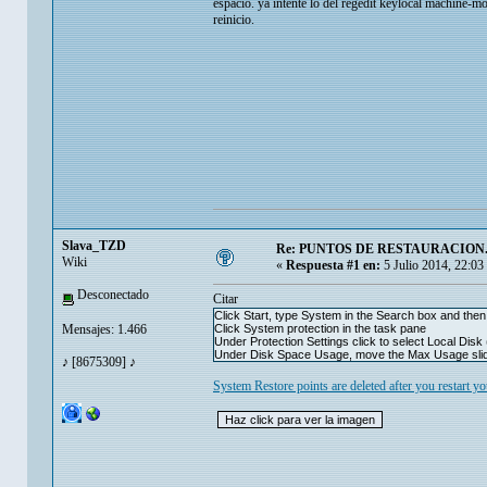
espacio. ya intente lo del regedit keylocal machine-m
reinicio.
Slava_TZD
Re: PUNTOS DE RESTAURACION
Wiki
«
Respuesta #1 en:
5 Julio 2014, 22:03
Desconectado
Citar
Click Start, type System in the Search box and then 
Mensajes: 1.466
Click System protection in the task pane
Under Protection Settings click to select Local Disk
Under Disk Space Usage, move the Max Usage slider
♪ [8675309] ♪
System Restore points are deleted after you restart