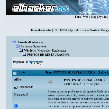
|
Foro
|
Web
|
Blog
|
Ayuda
|
Tema destacado
:
(TUTORIAL) Aprende a emular
Sentinel
Dongle
Foro de elhacker.net
Sistemas Operativos
Windows
(Moderador:
Randomize
)
PUNTOS DE RESTAURACION.
Páginas:
[
1
]
Autor
Tema: PUNTOS DE RESTAURACION. (Leído 6,73
stifhen
PUNTOS DE RESTAURACION.
«
en:
5 Julio 2014, 21:57 pm »
Desconectado
Buenas tardes mi problema es el siguiente. Cada ves q
Mensajes: 5
asigno espacio suficiente, pero basta con reiniciar par
el sistema no tuviese errores ni archivos dañados a t
sistema no tiene errores, no es virus por q ya pase to
En resumen se crea el punto pero inmediatamente desp