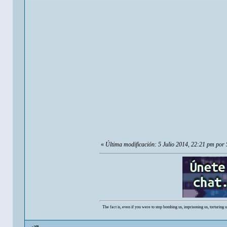
«
Última modificación: 5 Julio 2014, 22:21 pm po
The fact is, even if you were to stop bombing us, imprisoning us, torturing 