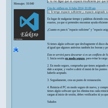
y no me digan que es espacio insuficiente por que 
Mensajes: 10.040
Cita de: stifhen en 6 Julio 2014, 01:09 am
1) Si tengo espacio suficiente y espacio asignado su
En lugar de malgastar tiempo y palabras diciendo cos
exactos, ya que si pretendes encontrar ayuda eficient
¿Cuanto es para ti "espacio suficiene" y "espacio asi
Si tienes algún software que desfragmente el disco du
al igual que algunos antivirus también los borran y 
Esto te servirá para descartar si es un conflicto de S
1. Inicia sesión
en modo seguro
, para evitar la carg
2. En modo seguro, comprueba que tienes asignado es
dale a aceptar, y vuelve a abrir el menú de los punto
haberlo aceptado.
3. Seguidamente, crea un punto de restauración.
4. Reinicia el PC en modo seguro de nuevo, y comprueb
tienes algún software que los elimina tras cada reinic
cargan al inicio de sesión, debes verificarlos tú ya 
Saludos