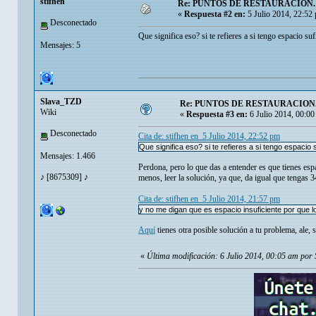
stifhen
Re: PUNTOS DE RESTAURACION.
«
Respuesta #2 en:
5 Julio 2014, 22:52
Desconectado
Que significa eso? si te refieres a si tengo espacio sufi
Mensajes: 5
Slava_TZD
Re: PUNTOS DE RESTAURACION
Wiki
«
Respuesta #3 en:
6 Julio 2014, 00:00
Desconectado
Cita de: stifhen en 5 Julio 2014, 22:52 pm
Que significa eso? si te refieres a si tengo espacio s
Mensajes: 1.466
Perdona, pero lo que das a entender es que tienes esp
♪ [8675309] ♪
menos, leer la solución, ya que, da igual que tenga
Cita de: stifhen en 5 Julio 2014, 21:57 pm
y no me digan que es espacio insuficiente por que 
Aquí
tienes otra posible solución a tu problema, ale, s
«
Última modificación: 6 Julio 2014, 00:05 am po