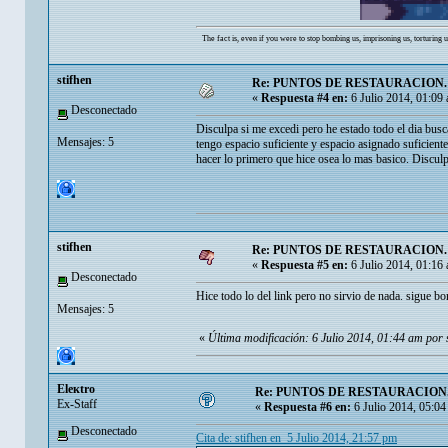
The fact is, even if you were to stop bombing us, imprisoning us, torturing 
stifhen
Re: PUNTOS DE RESTAURACION.
«
Respuesta #4 en:
6 Julio 2014, 01:09
Desconectado
Disculpa si me excedi pero he estado todo el dia bus
Mensajes: 5
tengo espacio suficiente y espacio asignado suficiente
hacer lo primero que hice osea lo mas basico. Disculp
stifhen
Re: PUNTOS DE RESTAURACION.
«
Respuesta #5 en:
6 Julio 2014, 01:16
Desconectado
Hice todo lo del link pero no sirvio de nada. sigue bo
Mensajes: 5
«
Última modificación: 6 Julio 2014, 01:44 am por s
Eleкtro
Re: PUNTOS DE RESTAURACION
Ex-Staff
«
Respuesta #6 en:
6 Julio 2014, 05:04
Desconectado
Cita de: stifhen en 5 Julio 2014, 21:57 pm