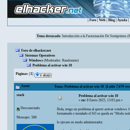
|
Foro
|
Web
|
Blog
|
Ayuda
|
Tema destacado
:
Introducción a la Factorización De Semiprimos 
Foro de elhacker.net
Sistemas Operativos
Windows
(Moderador:
Randomize
)
Problema al activar win 10
Páginas:
[
1
]
Autor
Tema: Problema al activar win 10 (Leído 7,679 vec
stack
Problema al activar win 10
«
en:
8 Enero 2025, 13:03 pm »
Desconectado
Hola, tengo un problema al querer activar windows 10,
formateado e instalado el SO se queda en "Modo notif
Mensajes: 500
lo ejecuto en modo administrador.