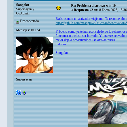
Songoku
Re: Problema al activar win 10
Supersayan y
«
Respuesta #2 en:
8 Enero 2025, 15:36
CoAdmin
Estás usando un activador viejisimo. Te recomiendo 
Desconectado
https://github.com/massgravel/Microsoft-Activation-S
Mensajes: 16.154
Y bueno como ya te han aconsejado yo lo reitero, osea
funcionar o incluso ser borrado. Y una vez activado e
mejor déjalo desactivado y usa otro antivirus.
Saludos...
Songoku
Supersayan