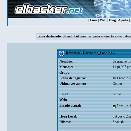
|
Foro
|
Web
|
Blog
|
Ayuda
|
Tema destacado
:
Usando
Git
para manipular el directorio de trabaj
Resumen - Username_Loading...
Nombre:
Username_Lo
Mensajes:
11 (0,007 por
Grupo:
Fecha de registro:
10 Enero 202
Última vez activo:
Oculto
Email:
oculto
Web:
Desconect
Estado actual:
Hora Local:
8 Agosto 202
Idioma:
Spanish