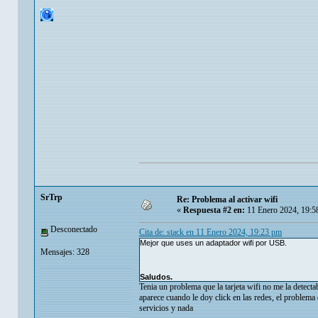
SrTrp
Re: Problema al activar wifi
«
Respuesta #2 en:
11 Enero 2024, 19:5
Desconectado
Cita de: stack en 11 Enero 2024, 19:23 pm
Mejor que uses un adaptador wifi por USB.
Mensajes: 328
Saludos.
Tenia un problema que la tarjeta wifi no me la detecta
aparece cuando le doy click en las redes, el problema 
servicios y nada