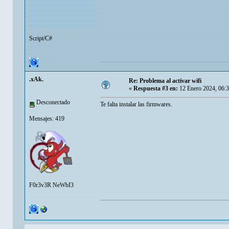
Script/C#
.xAk.
Re: Problema al activar wifi
«
Respuesta #3 en:
12 Enero 2024, 06:
Desconectado
Te falta instalar las firmwares.
Mensajes: 419
F0r3v3R NeWbI3