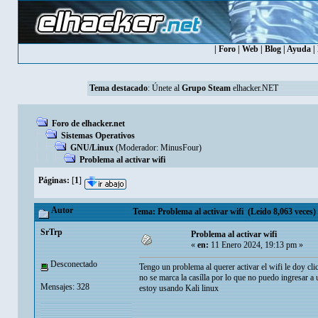
|
Foro
|
Web
|
Blog
|
Ayuda
|
Tema destacado
:
Únete al
Grupo Steam
elhacker.NET
Foro de elhacker.net
Sistemas Operativos
GNU/Linux
(Moderador:
MinusFour
)
Problema al activar wifi
Páginas:
[
1
]
Autor
Tema: Problema al activar wifi (Leído 8,063 veces)
SrTrp
Problema al activar wifi
«
en:
11 Enero 2024, 19:13 pm »
Desconectado
Tengo un problema al querer activar el wifi le doy cli
no se marca la casílla por lo que no puedo ingresar a 
Mensajes: 328
estoy usando Kali linux