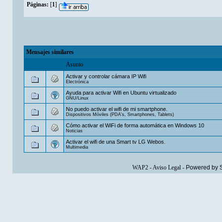
Páginas:
[
1
]
Mensajes similares
Asunto
Activar y controlar cámara IP Wifi
Electrónica
Ayuda para activar Wifi en Ubuntu virtualizado
GNU/Linux
No puedo activar el wifi de mi smartphone.
Dispositivos Móviles (PDA's, Smartphones, Tablets)
Cómo activar el WiFi de forma automática en Windows 10
Noticias
Activar el wifi de una Smart tv LG Webos.
Multimedia
WAP2
-
Aviso Legal
-
Powered by 