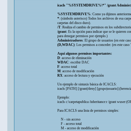
icacls "%SYSTEMDRIVE%\*" /grant Administ
%SYSTEMDRIVE%
: Como ya dijimos anteriormen
*
: (símbolo asterisco) Todos los archivos de esa carp
carpetas del disco duro).
/T
: Realiza el cambio de permisos en los subdirectorio
/grant
: Es la opción para indicar que se le quieren c
para denegar permisos por ejemplo.)
Administradores
: El grupo de usuarios (en este cas
(D,WDAC)
: Los permisos a conceder. (en este ca
Aquí algunos permisos importantes:
D
: acceso de eliminación
WDAC
: escribir DAC
F
: acceso total
M
: acceso de modificación
RX
: acceso de lectura y ejecución
Un ejemplo de sintaxis básica de ICACLS:
icacls [PATH] [/grant|/deny] [grupo|usuario]:(herenc
Ejemplo:
icacls c:\carpetapublica /inheritance:r /grant wuser
Para ICACLS una lista de permisos simples:
N - sin acceso
F - acceso total
M - acceso de modificación