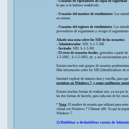
-
Usuarios de Operadores de copia de seguridad
:
lo que se le hubiese establecido.
-
Usuarios del monitor de rendimiento
: Los miemb
en remoto.
-
Usuarios del registro de rendimiento
: Los miembr
proveedores de seguimiento y recoger el seguimiento 
Añado una nota sobre los SID de los usuarios:
-
Administrador
: SID: S-1-5-500
-
Invitado
: SID: S-1-5-501
-
El resto de usuarios locales
, generados a partir de 
1-5-1002 , S-1-5-1003, etc. y así sucesivamente por c
Existen muchos más grupos de usuarios predetermina
Más información sobre los SID (Identificadores de s
Intentaré explicar de manera clara y sencilla, para qu
permisos en Windows 7, y como configurar cuent
Existen muchas formas de realizar esto, ya sea por
las dos formas de hacerlo, para cada uno de los casos
*
Nota
: El nombre de usuario que utilizaré para este
virtual con Windows 7 Ultimate x86. Ya que la arquit
Windows 7.
2) Habilitar o deshabilitar cuenta de Admini