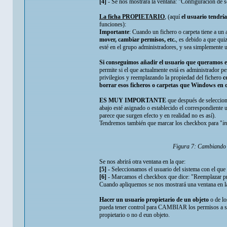
[4]
- Se nos mostrará la ventana: "Configuración de se
La ficha PROPIETARIO
, (aquí
el usuario tendrí
funciones):
Importante
: Cuando un fichero o carpeta tiene a un 
mover, cambiar permisos, etc.
, es debido a que qui
esté en el grupo administradores, y sea simplemente 
Si conseguimos añadir el usuario que queramos en
permite si el que actualmente está es administrador p
privilegios y reemplazando la propiedad del fichero
c
borrar esos ficheros o carpetas que Windows en 
ES MUY IMPORTANTE
que después de selecci
abajo esté asignado o establecido el correspondiente
parece que surgen efecto y en realidad no es así).
Tendremos también que marcar los checkbox para "
i
Figura 7: Cambiando p
Se nos abrirá otra ventana en la que:
[5]
- Seleccionamos el usuario del sistema con el que 
[6]
- Marcamos el checkbox que dice: "Reemplazar pr
Cuando apliquemos se nos mostrará una ventana en la 
Hacer un usuario propietario de un objeto
o de lo
pueda tener control para CAMBIAR los permisos a su 
propietario o no d eun objeto.