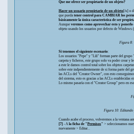
Que me ofrece ser propietario de un objeto?
Hacer un usuario propietario de un objeto
[/u] o 
que pueda
tener control para CAMBIAR los permis
básicamente la única característica de ser propiet
Aunque
veremos como aprovechar esto y ponerlo 
objeto usando los usuarios por defecto de Windows (
Figura 8:
Si tenemos el siguiente escenario
:
Los usuarios "Pepe" y "Lili" forman parte del grupo "
carpeta y ficheros, este grupo solo va poder crear y
a este le damos control total sobre los objetos carpetas
sobre este indpendientemente de si forma parte del gru
las ACLs del "Creator Owner", con esto conseguimos 
del sistema, esto es gracias a las ACLs establecidas 
Lo mismo pasaría con el "Creator Group" pero en ese 
Fi
Figura 10: Editando 
Cuando acabe el proceso, volveremos a la ventana ant
[7]
- A
la ficha de "
Permisos
"
> seleccionamos nuest
nuevamente > Editar...