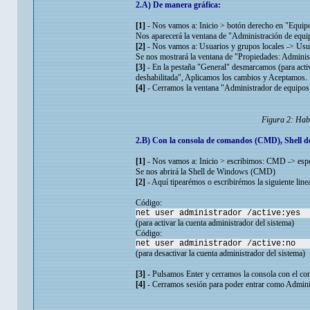
2.A) De manera gráfica:
[1]
- Nos vamos a: Inicio > botón derecho en "Equipo
Nos aparecerá la ventana de "Administración de equi
[2]
- Nos vamos a: Usuarios y grupos locales -> Usu
Se nos mostrará la ventana de "Propiedades: Adminis
[3]
- En la pestaña "General" desmarcamos (para activ
deshabilitada", Aplicamos los cambios y Aceptamos.
[4]
- Cerramos la ventana "Administrador de equipos"
Figura 2: Habi
2.B) Con la consola de comandos (CMD), Shell 
[1]
- Nos vamos a: Inicio > escribimos: CMD -> espe
Se nos abrirá la Shell de Windows (CMD)
[2]
- Aquí tipearémos o escribirémos la siguiente lin
Código:
net user administrador /active:yes
(para activar la cuenta administrador del sistema)
Código:
net user administrador /active:no
(para desactivar la cuenta administrador del sistema)
[3]
- Pulsamos Enter y cerramos la consola con el co
[4]
- Cerramos sesión para poder entrar como Adminis