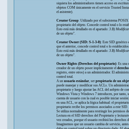
siquiera los administradores tienen acceso en escritur
objetos COM únicamente en el servicio Trusted Install
el asistente).
Creator Group
: Utilizado por el subsistema POSIX ú
propietario del objeto. Concede control total o lo est
Esto está más detallado en el apartado:
3.B) Modificar
de un objeto".
Creator Owner (SID: S-1-3-0)
: Este SID genérico 
que el anterior, concede control total o lo establecid
Esto está más detallado en el apartado:
3.B) Modificar
de un objeto".
Owner Rights (Derechos del propietario)
: Es una
creador de un objeto posee implícitamente el
derecho
registro, entre otros) a un administrador. El adminis
control total.
A un
usuario estándar
, ser
propietario de un objet
puede manejar y modificar sus ACLs. Un administrador 
propietario y luego ajustar las ACL del aobjeto de c
Windows Vista y Windows 7 introducen, por tanto, u
cuenta de usuario con la cual es posible iniciar sesión
en una ACL, se aplica la lógica habitual: el propieta
propietario recibe los permisos asociados a este SID.
Se utiliza normalmente para restringir los permisos de
Lectura en el SID derechos del Propietario y lectura/e
vez creados, porque el usuario recibirá los derechos d
Imaginemos que un usuario cambia de servicio, antes p
daba un control total sobre un directorio dado. Al aba