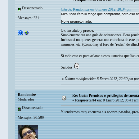
Desconectado
Cita de: Randomize en 8 Enero 2012, 20:34 pm
Mira, todo ésto lo tengo que comprobar, para eso he 
Mensajes: 331
No te prometo nada.
Ok, instalalo y prueba.
Simplemente era una guía de aclaraciones. Pero prueba
Incluso si no quieres generar una chincheta de este, 
manuales, etc. (Como hay el foro de "redes" de elhack
Si todo esto es para aclarar a esos usuarios que lía
Saludos
«
Última modificación: 8 Enero 2012, 22:30 pm por
Randomize
Re: Guía: Permisos o privilegios de cuen
Moderador
«
Respuesta #4 en:
9 Enero 2012, 06:41 am
Desconectado
Y tendremos muy encuenta tus aportes pasados, pres
Mensajes: 20.599