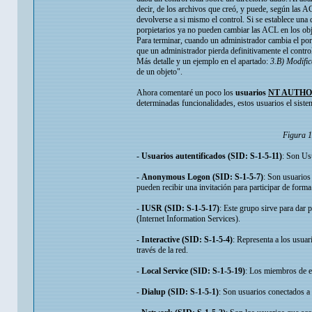
decir, de los archivos que creó, y puede, según las A
devolverse a si mismo el control. Si se establece u
porpietarios ya no pueden cambiar las ACL en los ob
Para terminar, cuando un administrador cambia el por
que un administrador pierda definitivamente el contro
Más detalle y un ejemplo en el apartado:
3.B) Modific
de un objeto".
Ahora comentaré un poco los
usuarios
NT AUTHO
determinadas funcionalidades, estos usuarios el sistem
Figura 
-
Usuarios autentificados (SID: S-1-5-11)
: Son Us
-
Anonymous Logon (SID: S-1-5-7)
: Son usuarios
pueden recibir una invitación para participar de forma
-
IUSR (SID: S-1-5-17)
: Este grupo sirve para dar 
(Internet Information Services).
-
Interactive (SID: S-1-5-4)
: Representa a los usua
través de la red.
-
Local Service (SID: S-1-5-19)
: Los miembros de es
-
Dialup (SID: S-1-5-1)
: Son usuarios conectados a