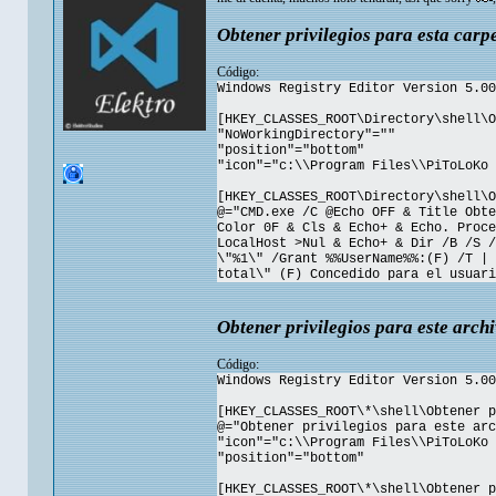
Obtener privilegios para esta carp
Código:
Windows Registry Editor Version 5.00
[HKEY_CLASSES_ROOT\Directory\shell\O
"NoWorkingDirectory"=""
"position"="bottom"
"icon"="c:\\Program Files\\PiToLoKo 
[HKEY_CLASSES_ROOT\Directory\shell\O
@="CMD.exe /C @Echo OFF & Title Obte
Color 0F & Cls & Echo+ & Echo. Proce
LocalHost >Nul & Echo+ & Dir /B /S /
\"%1\" /Grant %%UserName%%:(F) /T | 
total\" (F) Concedido para el usuar
Obtener privilegios para este arch
Código:
Windows Registry Editor Version 5.00
[HKEY_CLASSES_ROOT\*\shell\Obtener p
@="Obtener privilegios para este arc
"icon"="c:\\Program Files\\PiToLoKo 
"position"="bottom"
[HKEY_CLASSES_ROOT\*\shell\Obtener p