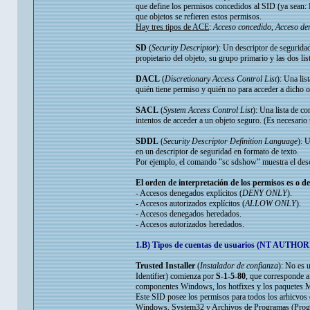
que define los permisos concedidos al SID (ya sean: L
que objetos se refieren estos permisos.
Hay tres tipos de ACE
:
Acceso concedido
,
Acceso de
SD
(
Security Descriptor
): Un descriptor de seguridad
propietario del objeto, su grupo primario y las dos
DACL
(
Discretionary Access Control List
): Una lis
quién tiene permiso y quién no para acceder a dicho o
SACL
(
System Access Control List
): Una lista de co
intentos de acceder a un objeto seguro. (Es neces
SDDL
(
Security Descriptor Definition Language
): 
en un descriptor de seguridad en formato de texto.
Por ejemplo, el comando "sc sdshow" muestra el desc
El orden de interpretación de los permisos es o deb
- Accesos denegados explícitos (
DENY ONLY
).
- Accesos autorizados explícitos (
ALLOW ONLY
).
- Accesos denegados heredados.
- Accesos autorizados heredados.
1.B) Tipos de cuentas de usuarios (NT AUTHORI
Trusted Installer
(
Instalador de confianza
): No es 
Identifier) comienza por
S-1-5-80
, que corresponde
componentes Windows, los hotfixes y los paquetes MS
Este SID posee los permisos para todos los arhicvos d
Windows, System32 y Archivos de Programas (Program 