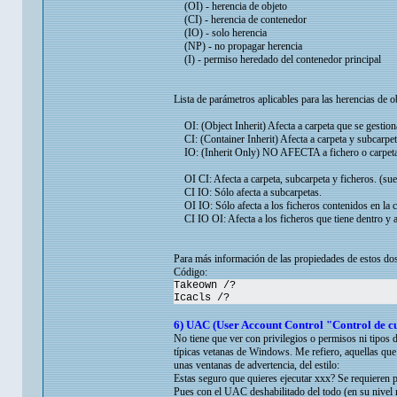
(OI) - herencia de objeto
(CI) - herencia de contenedor
(IO) - solo herencia
(NP) - no propagar herencia
(I) - permiso heredado del contenedor principal
Lista de parámetros aplicables para las herencias de
OI: (Object Inherit) Afecta a carpeta que se gestiona
CI: (Container Inherit) Afecta a carpeta y subcarpeta
IO: (Inherit Only) NO AFECTA a fichero o carpeta qu
OI CI: Afecta a carpeta, subcarpeta y ficheros. (suel
CI IO: Sólo afecta a subcarpetas.
OI IO: Sólo afecta a los ficheros contenidos en la c
CI IO OI: Afecta a los ficheros que tiene dentro y a
Para más información de las propiedades de estos d
Código:
Takeown /?
Icacls /?
6) UAC (User Account Control "Control de cu
No tiene que ver con privilegios o permisos ni tipos de
típicas vetanas de Windows. Me refiero, aquellas que 
unas ventanas de advertencia, del estilo:
Estas seguro que quieres ejecutar xxx? Se requieren 
Pues con el UAC deshabilitado del todo (en su nivel 