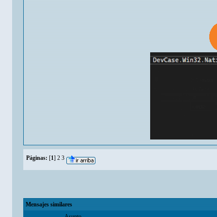
Páginas:
[
1
]
2
3
Mensajes similares
Asunto