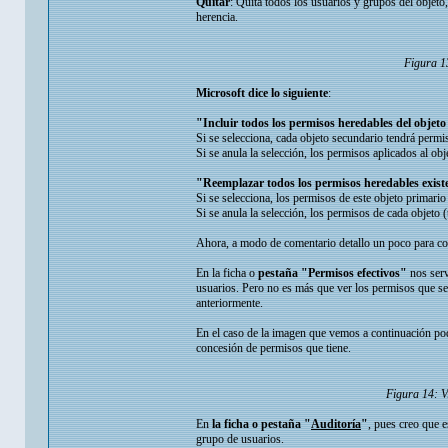
Quitar
: Quita todos los usuarios y grupos del objet
herencia.
Figura 13
Microsoft dice lo siguiente
:
"Incluir todos los permisos heredables del objeto
Si se selecciona, cada objeto secundario tendrá permi
Si se anula la selección, los permisos aplicados al ob
"Reemplazar todos los permisos heredables existe
Si se selecciona, los permisos de este objeto primario
Si se anula la selección, los permisos de cada objeto
Ahora, a modo de comentario detallo un poco para com
En la ficha o
pestaña "Permisos efectivos"
nos serv
usuarios. Pero no es más que ver los permisos que se
anteriormente.
En el caso de la imagen que vemos a continuación pod
concesión de permisos que tiene.
Figura 14: V
En
la ficha o pestaña "
Auditoría
"
, pues creo que e
grupo de usuarios.