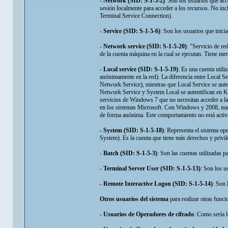
-
Network (SID: S-1-5-2)
: Son los usuarios que acc
sesión localmente para acceder a los recursos. No inc
Terminal Service Connection).
-
Service (SID: S-1-5-6)
: Son los usuarios que inici
-
Network service (SID: S-1-5-20)
: "Servicio de re
de la cuenta máquina en la cual se ejecutan. Tiene me
-
Local service (SID: S-1-5-19)
: Es una cuenta utili
anónimamente en la red). La diferencia entre Local 
Network Service), mientras que Local Service se aute
Network Service y System Local se autentifican en Ke
servicios de Windows 7 que no necesitan acceder a la 
en los sistemas Microsoft. Con Windows y 2008, nuev
de forma anónima. Este comportamiento no está activo
-
System (SID: S-1-5-18)
: Representa el sistema op
System). Es la cuenta que tiene más derechos y privil
-
Batch (SID: S-1-5-3)
: Son las cuentas utilizadas 
-
Terminal Server User (SID: S-1-5-13)
: Son los u
-
Remote Interactive Logon (SID: S-1-5-14)
: Son 
Otros usuarios del sistema
para realizar otras func
-
Usuarios de Operadores de cifrado
: Como sería l