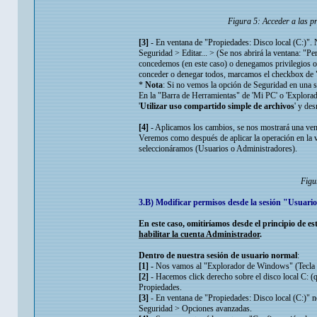
Figura 5: Acceder a las 
[3]
- En ventana de "Propiedades: Disco local (C:)".
Seguridad > Editar... > (Se nos abrirá la ventana: "
concedemos (en este caso) o denegamos privilegios 
conceder o denegar todos, marcamos el checkbox de "
*
Nota
: Si no vemos la opción de Seguridad en una s
En la "Barra de Herramientas" de 'Mi PC' o 'Explor
'
Utilizar uso compartido simple de archivos
' y de
[4]
- Aplicamos los cambios, se nos mostrará una vent
Veremos como después de aplicar la operación en la v
seleccionáramos (Usuarios o Administradores).
Figu
3.B) Modificar permisos desde la sesión "Usuario 
En este caso, omitiríamos desde el principio de es
habilitar la cuenta Administrador
.
Dentro de nuestra sesión de usuario normal
:
[1]
- Nos vamos al "Explorador de Windows" (Tecla W
[2]
- Hacemos click derecho sobre el disco local C: (q
Propiedades.
[3]
- En ventana de "Propiedades: Disco local (C:)" 
Seguridad > Opciones avanzadas.