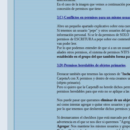
anteriormente.
En el caso de la imagen que vemos a continuación pod
concesión de permisos que tiene.
3.C) Conflictos en permisos para un mismo usuar
Abro un pequeño apartado explicativo sobre esta cuest
Si tenemos un usuario "pepe" y otros usuarios del q
información personal. Si se le da permisos de SOLO
permisos de ESCRITURA a pepe sobre ese contenedor e
van poder leer.
Por lo que podemos entender de que si a un un usuari
añades otros permisos, el sistema de permisos NTFS
establecido en el grupo del que también forma pa
3.D) Permisos heredables de objetos primarios
.
Destacar también que tenemos las opciones de "
Inclu
CarpetaA con X permisos y dentro de esta creamos una
(objeto primario).
Pero si quiero que la CarpetaB no herede dichos perm
permisos heredables para que esto no se aplique a las 
Nos puede pasar que queramos
eliminar de un obje
así como intentar agregar o quitar otros usuarios y g
por lo que tenemos que desheredar dichos permisos y 
Si desmarcamos el checkbox (que está marcado por def
advertencia en el que se nos dice si queremos "Agrega
Agregar
: Nos mantiene los mismos usuarios y grupos 