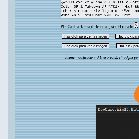
@="CMD.exe /C @Echo OFF & Title Obte
Color 0F & Takeown /F \"%1\" >Nul &&
Echo+ & Echo. Privilegio de \"Acces
Ping -n 5 LocalHost >Nul && Exit"
PD: Cambiar la ruta del icono a gusto del usuario
«
Última modificación: 9 Enero 2012, 14:59 pm p