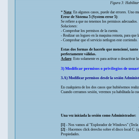
Figura 3: Habilitar
*
Nota
: En algunos casos, puede dar errores. Uno mu
Error de Sistema 5 (System error 5)
:
Se refiere a que no tenemos los permisos adecuados.
Soluciones
:
- Comprobar los permisos de la cuenta.
- Realizar un logueo en la maquina remota, para que l
- Comprobar que el servicio netlogon este corriendo.
Estas dos formas de hacerlo que mencioné, tant
perfectamente válidas.
Aclaro
: Esto solamente es para activar o desactivar l
3) Modificar permisos o privilegios de usuari
3.A) Modificar permisos desde la sesión Adminis
En cualquiera de los dos casos que hubiésemos realiz
Cuando cerramos sesión, veremos ya habilitada la cu
Una vez iniciada la sesión como Administrador:
[1]
- Nos vamos al "Explorador de Windows" (Tecla W
[2]
- Hacemos click derecho sobre el disco local C: (q
Propiedades.