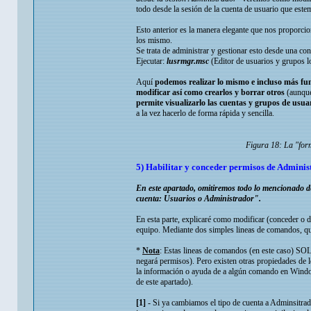
todo desde la sesión de la cuenta de usuario que es
Esto anterior es la manera elegante que nos proporc
los mismo.
Se trata de administrar y gestionar esto desde una c
Ejecutar:
lusrmgr.msc
(Editor de usuarios y grupos lo
Aquí
podemos realizar lo mismo e incluso más fu
modificar así como crearlos y borrar otros
(aunque
permite visualizarlo las cuentas y grupos de us
a la vez hacerlo de forma rápida y sencilla.
Figura 18: La "for
5) Habilitar y conceder permisos de Adminis
En este apartado, omitiremos todo lo mencionado des
cuenta: Usuarios o Administrador".
En esta parte, explicaré como modificar (conceder o d
equipo. Mediante dos simples lineas de comandos, q
*
Nota
: Estas lineas de comandos (en este caso) SOL
negará permisos). Pero existen otras propiedades de
la información o ayuda de a algún comando en Window
de este apartado).
[1]
- Si ya cambiamos el tipo de cuenta a Adminsitrad