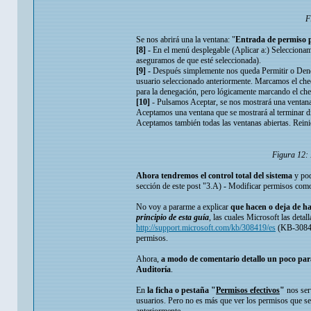
F
Se nos abrirá una la ventana: "
Entrada de permiso p
[8]
- En el menú desplegable (Aplicar a:) Seleccionam
aseguramos de que esté seleccionada).
[9]
- Después simplemente nos queda Permitir o Denega
usuario seleccionado anteriormente. Marcamos el chec
para la denegación, pero lógicamente marcando el ch
[10]
- Pulsamos Aceptar, se nos mostrará una ventana 
Aceptamos una ventana que se mostrará al terminar d
Aceptamos también todas las ventanas abiertas. Reini
Figura 12: 
Ahora tendremos el control total del sistema
y pod
sección de este post "3.A) - Modificar permisos com
No voy a pararme a explicar
que hacen o deja de ha
principio de esta guía
, las cuales Microsoft las detal
http://support.microsoft.com/kb/308419/es
(KB-308419
permisos.
Ahora,
a modo de comentario detallo un poco pa
Auditoría
.
En
la ficha o pestaña "
Permisos efectivos
"
nos ser
usuarios. Pero no es más que ver los permisos que se