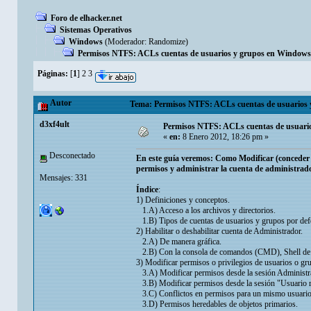
Foro de elhacker.net
Sistemas Operativos
Windows
(Moderador:
Randomize
)
Permisos NTFS: ACLs cuentas de usuarios y grupos en Windows
Páginas:
[
1
]
2
3
Autor
Tema: Permisos NTFS: ACLs cuentas de usuarios 
d3xf4ult
Permisos NTFS: ACLs cuentas de usuari
«
en:
8 Enero 2012, 18:26 pm »
Desconectado
En este guía veremos: Como Modificar (conceder
permisos y administrar la cuenta de administrado
Mensajes: 331
Índice
:
1) Definiciones y conceptos.
1.A) Acceso a los archivos y directorios.
1.B) Tipos de cuentas de usuarios y grupos por de
2) Habilitar o deshabilitar cuenta de Administrador.
2.A) De manera gráfica.
2.B) Con la consola de comandos (CMD), Shell d
3) Modificar permisos o privilegios de usuarios o gru
3.A) Modificar permisos desde la sesión Administr
3.B) Modificar permisos desde la sesión "Usuario ra
3.C) Conflictos en permisos para un mismo usuario:
3.D) Permisos heredables de objetos primarios.