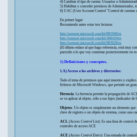
4) Cambiar el tipo de cuenta: Usuarios o Administrad
5) Habilitar y conceder permisos de Administrador,
6) UAC (User Account Control "Control de cuentas d
En primer lugar:
Recomiendo antes estas tres lecturas:
http://support.microsoft.com/kb/981949/es
http://support.microsoft.com/kb/308419/es
http://support.microsoft.com/kb/983628/es
(El último enlace al que hago referencia, está muy c
parecido a lo que voy comentar posterirormente en est
1) Definiciones y conceptos.
1.A) Acceso a los archivos y directorios:
Todo el tema de permisos que aquí muestro y explico
ficheros de Microsoft Windows, que permite un gran 
Herencia
: La herencia permite la propagación de ACL
se va aplicar al objeto, sólo a sus hijos (indicador de 
Objetos
: Un objeto es simplemente un elemento que p
clave de registro o un objeto de sistema, como una c
ACL
(
Access Control List
): Es una lista de control 
controles de acceso ACE
ACE
(
Access Control Entry
): Una entrada de contr