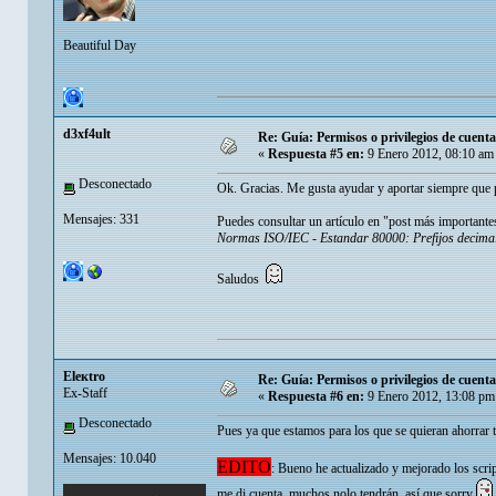
Beautiful Day
d3xf4ult
Re: Guía: Permisos o privilegios de cuen
«
Respuesta #5 en:
9 Enero 2012, 08:10 am
Desconectado
Ok. Gracias. Me gusta ayudar y aportar siempre que 
Mensajes: 331
Puedes consultar un artículo en "post más importante
Normas ISO/IEC - Estandar 80000: Prefijos decimal
Saludos
Eleкtro
Re: Guía: Permisos o privilegios de cuen
Ex-Staff
«
Respuesta #6 en:
9 Enero 2012, 13:08 pm
Desconectado
Pues ya que estamos para los que se quieran ahorrar tu
Mensajes: 10.040
EDITO
: Bueno he actualizado y mejorado los scri
me di cuenta, muchos nolo tendrán, así que sorry