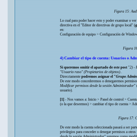
Figura 15: Audi
Lo cual para poder hacer esto y poder examinar o ver
directiva en el "Editor de directivas de grupo local" (
g
en:
Configuración de equipo > Configuración de Windows 
Figura 16
4) Cambiar el tipo de cuenta: Usuarios o Adm
Si queremos omitir el apartado de este post
"
2) - 
"Usuario raso" (Propietarios de objetos).
.
Direcctamente
podremos asignar el "
Grupo Admini
De este modo concederemos o denegaremos permisos d
Modificar permisos desde la sesión Administrador
" 
usuario).
[1]
- Nos vamos a: Inicio > Panel de control > Cuenta
(o la que deseemos) > cambiar el tipo de cuenta > Ad
Figura 17: C
De este modo la cuenta seleccionada pasará a ser par
privilegios para conceder o denegar permisos a otros
desde la sesión Administrador
" veremos como modific