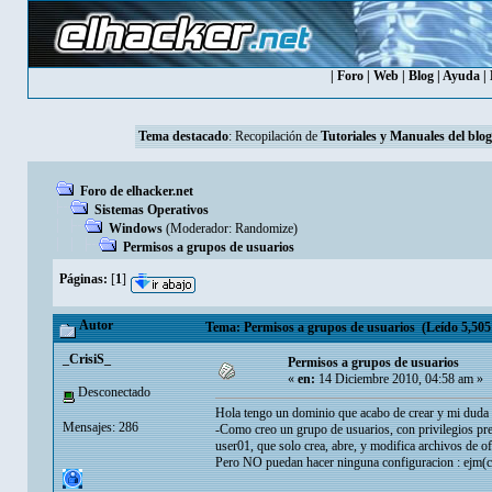
|
Foro
|
Web
|
Blog
|
Ayuda
|
Tema destacado
: Recopilación de
Tutoriales y Manuales del blog
Foro de elhacker.net
Sistemas Operativos
Windows
(Moderador:
Randomize
)
Permisos a grupos de usuarios
Páginas:
[
1
]
Autor
Tema: Permisos a grupos de usuarios (Leído 5,505
_CrisiS_
Permisos a grupos de usuarios
«
en:
14 Diciembre 2010, 04:58 am »
Desconectado
Hola tengo un dominio que acabo de crear y mi duda 
Mensajes: 286
-Como creo un grupo de usuarios, con privilegios pr
user01, que solo crea, abre, y modifica archivos de o
Pero NO puedan hacer ninguna configuracion : ejm(cam