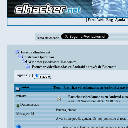
|
Foro
|
Web
|
Blog
|
Ayuda
|
Tema destacado
:
Foro de elhacker.net
Sistemas Operativos
Windows
(Moderador:
Randomize
)
Escuchar videollamadas en Android a través de Bluetooth
Páginas:
[
1
]
Autor
Tema: Escuchar videollamadas en Android a través
zelarra
Escuchar videollamadas en Android a tr
«
en:
19 Noviembre 2024, 20:18 pm »
Desconectado
Buenas, chicos.
Mensajes: 61
A ver si me podéis ayudar. Os voy poniendo el resum
1. El problema lo tengo cuando hago o recibo una vid