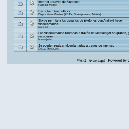
Internet a través de Bluetooth
Hacking Mobile
Escuchar Bluetooth ¿?
Dispositivos Móviles (PDA's, Smartphones, Tablets)
Skype permite a los usuarios de teléfonos con Android hacer
videollamadas...
Noticias
Las videollamadas relizadas a través de Messenger se graban, 
recuperan
Mensajería
Se pueden realizar videollamadas a través de internet.
Dudas Generales
WAP2
-
Aviso Legal
-
Powered by 