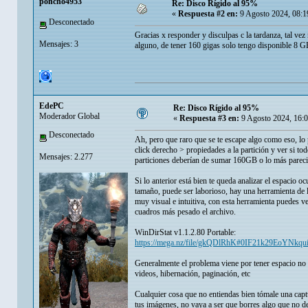
poncho4953
Re: Disco Rígido al 95%
«
Respuesta #2 en:
9 Agosto 2024, 08:1
Desconectado
Gracias x responder y disculpas c la tardanza, tal vez
Mensajes: 3
alguno, de tener 160 gigas solo tengo disponible 8 G
EdePC
Re: Disco Rígido al 95%
Moderador Global
«
Respuesta #3 en:
9 Agosto 2024, 16:
Desconectado
Ah, pero que raro que se te escape algo como eso, lo 
click derecho > propiedades a la partición y ver si todo
Mensajes: 2.277
particiones deberían de sumar 160GB o lo más parec
Si lo anterior está bien te queda analizar el espacio 
tamaño, puede ser laborioso, hay una herramienta de l
muy visual e intuitiva, con esta herramienta puedes v
cuadros más pesado el archivo.
WinDirStat v1.1.2.80 Portable:
https://mega.nz/file/gkQDlRhK#0IF21k29EoYN
Generalmente el problema viene por tener espacio no 
videos, hibernación, paginación, etc
Cualquier cosa que no entiendas bien tómale una captu
tus imágenes, no vaya a ser que borres algo que no d