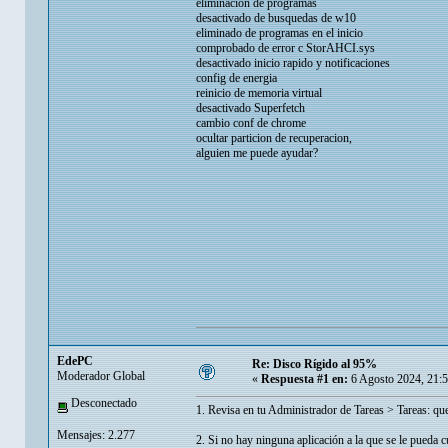
eliminacion de programas
desactivado de busquedas de w10
eliminado de programas en el inicio
comprobado de error c StorAHCI.sys
desactivado inicio rapido y notificaciones
config de energia
reinicio de memoria virtual
desactivado Superfetch
cambio conf de chrome
ocultar particion de recuperacion,
alguien me puede ayudar?
EdePC
Re: Disco Rígido al 95%
Moderador Global
«
Respuesta #1 en:
6 Agosto 2024, 21:
Desconectado
1. Revisa en tu Administrador de Tareas > Tareas: qu
Mensajes: 2.277
2. Si no hay ninguna aplicación a la que se le pueda 