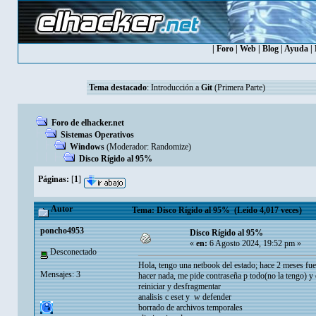
|
Foro
|
Web
|
Blog
|
Ayuda
|
Tema destacado
:
Introducción a
Git
(Primera Parte)
Foro de elhacker.net
Sistemas Operativos
Windows
(Moderador:
Randomize
)
Disco Rígido al 95%
Páginas:
[
1
]
Autor
Tema: Disco Rígido al 95% (Leído 4,017 veces)
poncho4953
Disco Rígido al 95%
«
en:
6 Agosto 2024, 19:52 pm »
Desconectado
Hola, tengo una netbook del estado; hace 2 meses fue 
Mensajes: 3
hacer nada, me pide contraseña p todo(no la tengo) y 
reiniciar y desfragmentar
analisis c eset y w defender
borrado de archivos temporales