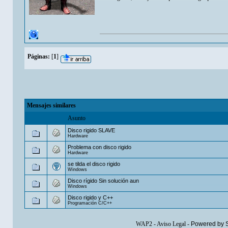
Páginas:
[
1
]
Mensajes similares
Asunto
Disco rigido SLAVE
Hardware
Problema con disco rigido
Hardware
se tilda el disco rigido
Windows
Disco rígido Sin solución aun
Windows
Disco rigido y C++
Programación C/C++
WAP2
-
Aviso Legal
-
Powered by 