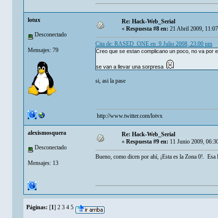
lotux
Re: Hack-Web_Serial
«
Respuesta #8 en:
21 Abril 2009, 11:0
Desconectado
Cita de: RASED_ONE en 9 Julio 2008, 23:00 pm
Mensajes: 79
Creo que se estan complicano un poco, no va por el c
se van a llevar una sorpresa
si, asi la pase
http://www.twitter.com/lotvx
alexismosquera
Re: Hack-Web_Serial
«
Respuesta #9 en:
11 Junio 2009, 06:3
Desconectado
Bueno, como dicen por ahí, ¡Esta es la Zona 0!. Es
Mensajes: 13
Páginas:
[
1
]
2
3
4
5