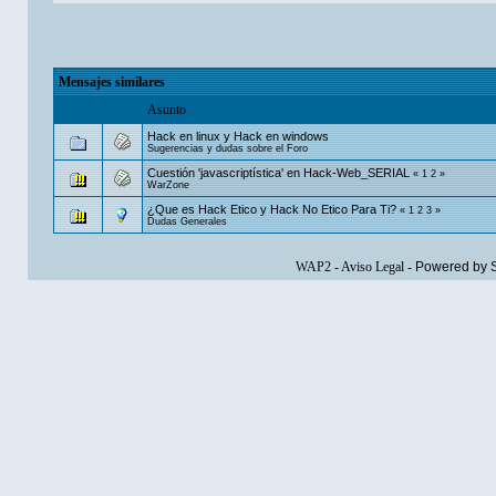
Mensajes similares
Asunto
Hack en linux y Hack en windows
Sugerencias y dudas sobre el Foro
Cuestión 'javascriptística' en Hack-Web_SERIAL
«
1
2
»
WarZone
¿Que es Hack Etico y Hack No Etico Para Ti?
«
1
2
3
»
Dudas Generales
WAP2
-
Aviso Legal
-
Powered by 