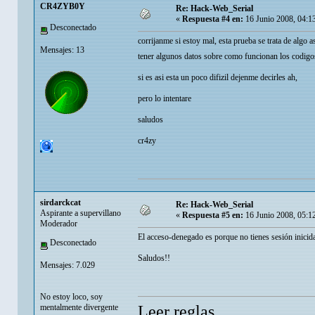
CR4ZYB0Y
Re: Hack-Web_Serial
«
Respuesta #4 en:
16 Junio 2008, 04:1
Desconectado
corrijanme si estoy mal, esta prueba se trata de algo 
Mensajes: 13
tener algunos datos sobre como funcionan los codigos
si es asi esta un poco difizil dejenme decirles ah,
pero lo intentare
saludos
cr4zy
sirdarckcat
Re: Hack-Web_Serial
Aspirante a supervillano
«
Respuesta #5 en:
16 Junio 2008, 05:1
Moderador
El acceso-denegado es porque no tienes sesión inicid
Desconectado
Saludos!!
Mensajes: 7.029
No estoy loco, soy
mentalmente divergente
Leer reglas