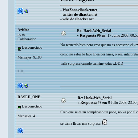
-
WarZone.elhacker.net
-
twitter de elhacker.net
-
wiki de elhacker.net
Azielito
Re: Hack-Web_Serial
no es
«
Respuesta #6 en:
17 Junio 2008, 00:5
Colaborador
No recuerdo bien pero creo que no es necesario el k
Desconectado
como no sabia lo hice linea por linea, o sea, interpreta
Mensajes: 9.188
valla sorpresa cuando termine todas xDDD
>.<
RASED_ONE
Re: Hack-Web_Serial
«
Respuesta #7 en:
9 Julio 2008, 23:00
Desconectado
Creo que se estan complicano un poco, no va por el co
Mensajes: 4
se van a llevar una sorpresa