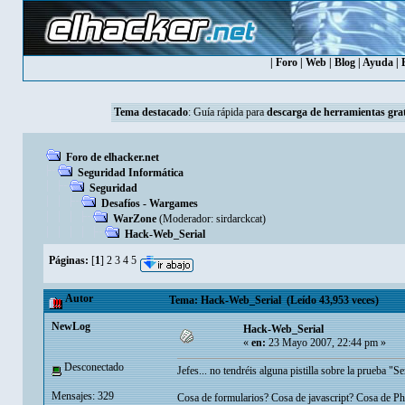
|
Foro
|
Web
|
Blog
|
Ayuda
|
Tema destacado
:
Guía rápida para
descarga de herramientas grat
Foro de elhacker.net
Seguridad Informática
Seguridad
Desafíos - Wargames
WarZone
(Moderador:
sirdarckcat
)
Hack-Web_Serial
Páginas:
[
1
]
2
3
4
5
Autor
Tema: Hack-Web_Serial (Leído 43,953 veces)
NewLog
Hack-Web_Serial
«
en:
23 Mayo 2007, 22:44 pm »
Desconectado
Jefes... no tendréis alguna pistilla sobre la prueba "Se
Mensajes: 329
Cosa de formularios? Cosa de javascript? Cosa de P