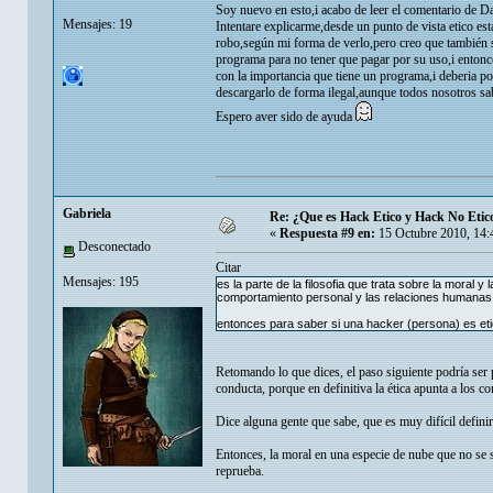
Soy nuevo en esto,i acabo de leer el comentario de Da
Mensajes: 19
Intentare explicarme,desde un punto de vista etico es
robo,según mi forma de verlo,pero creo que también 
programa para no tener que pagar por su uso,i entonc
con la importancia que tiene un programa,i deberia po
descargarlo de forma ilegal,aunque todos nosotros s
Espero aver sido de ayuda
Gabriela
Re: ¿Que es Hack Etico y Hack No Etic
«
Respuesta #9 en:
15 Octubre 2010, 14:
Desconectado
Citar
Mensajes: 195
es la parte de la filosofia que trata sobre la moral 
comportamiento personal y las relaciones humanas. l
entonces para saber si una hacker (persona) es eti
Retomando lo que dices, el paso siguiente podría ser p
conducta, porque en definitiva la ética apunta a los
Dice alguna gente que sabe, que es muy difícil definir
Entonces, la moral en una especie de nube que no se s
reprueba.