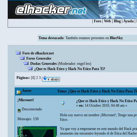
|
Foro
|
Web
|
Blog
|
Ayuda
|
Tema destacado
: También estamos presentes en
BlueSky
Foro de elhacker.net
Foros Generales
Dudas Generales
(Moderador:
engel lex
)
¿Que es Hack Etico y Hack No Etico Para Ti?
Páginas:
[
1
]
2
3
Autor
Tema: ¿Que es Hack Etico y Hack No Etico Para Ti
¡Micronet!
¿Que es Hack Etico y Hack No Etico P
«
en:
14 Octubre 2010, 04:48 am »
Desconectado
Hola soy nuevo mi nombre ¡Micronet!; Tengo una pregu
Mensajes: 159
Etico.
Ya que voy a empezarme en este mundo del Hack primer
momento me encuentro leyendo el de Etica del Hacker