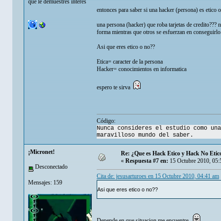
que le demuestres interes
entonces para saber si una hacker (persona) es etico 
una persona (hacker) que roba tarjetas de credito??? n
forma mientras que otros se esfuerzan en conseguirlo
Asi que eres etico o no??
Etica= caracter de la persona
Hacker= conocimientos en informatica
espero te sirva
Código:
Nunca consideres el estudio como una
maravilloso mundo del saber.
¡Micronet!
Re: ¿Que es Hack Etico y Hack No Etic
«
Respuesta #7 en:
15 Octubre 2010, 05:
Desconectado
Cita de: jesusarturoes en 15 Octubre 2010, 04:41 am
Mensajes: 159
Asi que eres etico o no??
Depende en que situacion me encuentre.