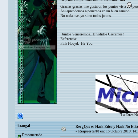
Gracias gracias, me gustaron los puntos vista
pero
Asi aprendemos a ponernos en un buen camino
No nada mas yo si no todos juntos.
¡Juntos Venceremos...Divididos Caeremos!
Referencia:
Pink FLoyd.- He You!
"La Tarea N
krangal
Re: ¿Que es Hack Etico y Hack No Etic
«
Respuesta #8 en:
15 Octubre 2010, 14:
Desconectado