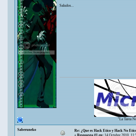
Saludos...
"La Tarea N
Saberuneko
Re: ¿Que es Hack Etico y Hack No Etic
«
Respuesta #1 en:
14 Octubre 2010, 11: