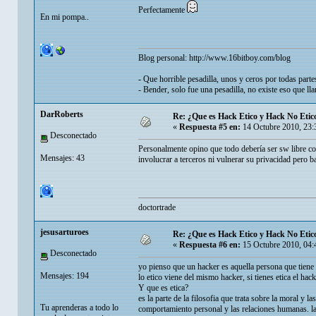
Perfectamente
En mi pompa..
Blog personal:
http://www.16bitboy.com/blog
- Que horrible pesadilla, unos y ceros por todas parte
- Bender, solo fue una pesadilla, no existe eso que ll
DarRoberts
Re: ¿Que es Hack Etico y Hack No Etic
«
Respuesta #5 en:
14 Octubre 2010, 23:
Desconectado
Personalmente opino que todo debería ser sw libre co
Mensajes: 43
involucrar a terceros ni vulnerar su privacidad pero
doctortrade
jesusarturoes
Re: ¿Que es Hack Etico y Hack No Etic
«
Respuesta #6 en:
15 Octubre 2010, 04:
Desconectado
yo pienso que un hacker es aquella persona que tiene
Mensajes: 194
lo etico viene del mismo hacker, si tienes etica el hack
Y que es etica?
es la parte de la filosofia que trata sobre la moral y
Tu aprenderas a todo lo
comportamiento personal y las relaciones humanas. la 