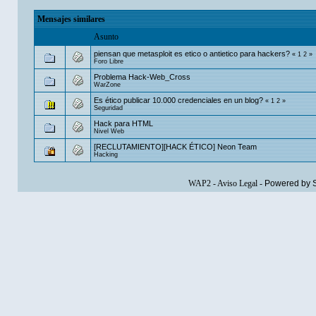
Mensajes similares
Asunto
piensan que metasploit es etico o antietico para hackers?
«
1
2
»
Foro Libre
Problema Hack-Web_Cross
WarZone
Es ético publicar 10.000 credenciales en un blog?
«
1
2
»
Seguridad
Hack para HTML
Nivel Web
[RECLUTAMIENTO][HACK ÉTICO] Neon Team
Hacking
WAP2
-
Aviso Legal
-
Powered by 