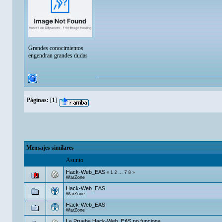
Grandes conocimientos
engendran grandes dudas
Páginas:
[
1
]
Mensajes similares
Asunto
Hack-Web_EAS
«
1
2
...
7
8
»
WarZone
Hack-Web_EAS
WarZone
Hack-Web_EAS
WarZone
La Prueba Hack-Web_EAS no funciona