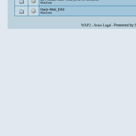
WarZone
Hack-Web_EAS
WarZone
WAP2
-
Aviso Legal
-
Powered by 