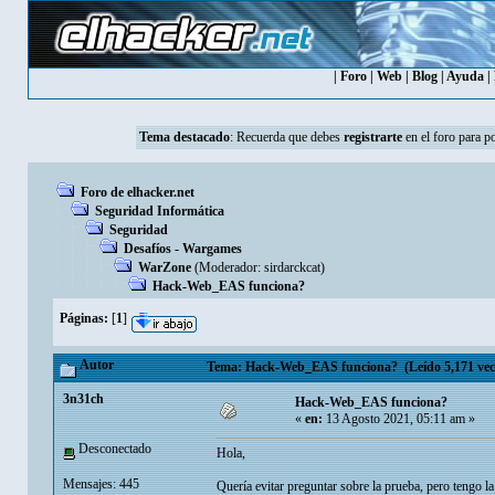
|
Foro
|
Web
|
Blog
|
Ayuda
|
Tema destacado
:
Recuerda que debes
registrarte
en el foro para p
Foro de elhacker.net
Seguridad Informática
Seguridad
Desafíos - Wargames
WarZone
(Moderador:
sirdarckcat
)
Hack-Web_EAS funciona?
Páginas:
[
1
]
Autor
Tema: Hack-Web_EAS funciona? (Leído 5,171 vec
3n31ch
Hack-Web_EAS funciona?
«
en:
13 Agosto 2021, 05:11 am »
Desconectado
Hola,
Mensajes: 445
Quería evitar preguntar sobre la prueba, pero tengo la