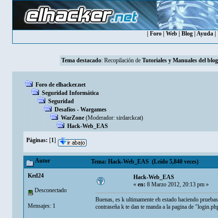
|
Foro
|
Web
|
Blog
|
Ayuda
|
Tema destacado
: Recopilación de
Tutoriales y Manuales del blog
Foro de elhacker.net
Seguridad Informática
Seguridad
Desafíos - Wargames
WarZone
(Moderador:
sirdarckcat
)
Hack-Web_EAS
Páginas:
[
1
]
Autor
Tema: Hack-Web_EAS (Leído 5,840 veces)
Ked24
Hack-Web_EAS
«
en:
8 Marzo 2012, 20:13 pm »
Desconectado
Buenas, es k ultimamente eh estado haciendo prueba
Mensajes: 1
contraseña k te dan te manda a la pagina de "login.php