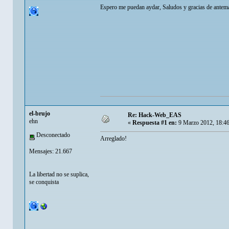
Espero me puedan aydar, Saludos y gracias de ante
el-brujo
Re: Hack-Web_EAS
ehn
«
Respuesta #1 en:
9 Marzo 2012, 18:4
Desconectado
Arreglado!
Mensajes: 21.667
La libertad no se suplica,
se conquista