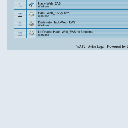
Hack-Web_EAS
WarZone
Hack-Web_EAS y otro
WarZone
Duda reto Hack-Web_EAS
WarZone
La Prueba Hack-Web_EAS no funciona
WarZone
WAP2
-
Aviso Legal
-
Powered by 