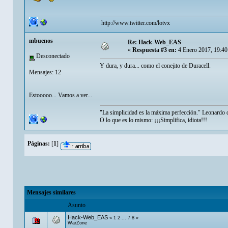
http://www.twitter.com/lotvx
mbuenos
Re: Hack-Web_EAS
«
Respuesta #3 en:
4 Enero 2017, 19:40
Desconectado
Y dura, y dura... como el conejito de Duracell.
Mensajes: 12
Estooooo... Vamos a ver...
"La simplicidad es la máxima perfección." Leonardo 
O lo que es lo mismo: ¡¡¡Simplifica, idiota!!!
Páginas:
[
1
]
Mensajes similares
Asunto
Hack-Web_EAS
«
1
2
...
7
8
»
WarZone