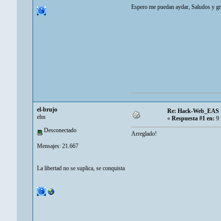
Espero me puedan aydar, Saludos y g
el-brujo
Re: Hack-Web_EAS
ehn
«
Respuesta #1 en:
9 
Desconectado
Arreglado!
Mensajes: 21.667
La libertad no se suplica, se conquista