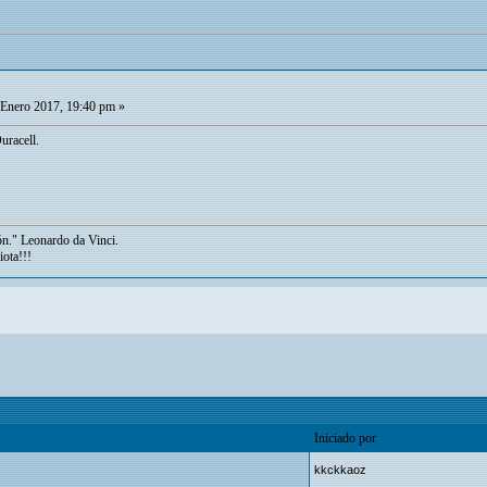
Enero 2017, 19:40 pm »
uracell.
ón." Leonardo da Vinci.
iota!!!
Iniciado por
kkckkaoz