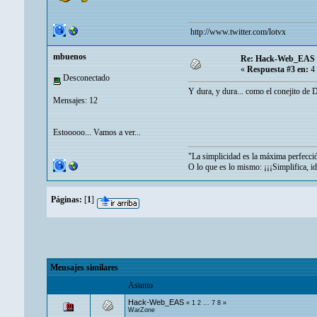
http://www.twitter.com/lotvx
mbuenos
Re: Hack-Web_EAS
«
Respuesta #3 en:
4 
Desconectado
Y dura, y dura... como el conejito de D
Mensajes: 12
Estooooo... Vamos a ver...
"La simplicidad es la máxima perfecci
O lo que es lo mismo: ¡¡¡Simplifica, id
Páginas:
[
1
]
Mensajes similares
Asunto
Hack-Web_EAS
«
1
2
...
7
8
»
WarZone