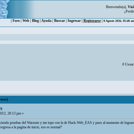
Bienvenido(a),
Visi
¿Perdi
|
Foro
|
Web
|
Blog
|
Ayuda
|
Buscar
|
Ingresar
|
Registrarse
|
8 Agosto 2026, 05:40 a
0 Usuari
eces)
AS
012, 20:13 pm »
aciendo pruebas del Warzone y me tope con la de Hack-Web_EAS y pues al momento de logearme 
regresa a la pagina de inicio, eso es normal?