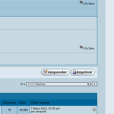
En línea
En línea
Ir a:
Respuestas
Vistas
Último mensaje
7 Mayo 2012, 22:25 pm
70
49,983
por
zentynel