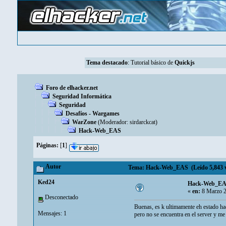
Tema destacado
:
Tutorial básico de
Quickjs
Foro de elhacker.net
Seguridad Informática
Seguridad
Desafíos - Wargames
WarZone
(Moderador:
sirdarckcat
)
Hack-Web_EAS
Páginas:
[
1
]
Autor
Tema: Hack-Web_EAS (Leído 5,843 v
Ked24
Hack-Web_E
«
en:
8 Marzo 2
Desconectado
Buenas, es k ultimamente eh estado h
Mensajes: 1
pero no se encuentra en el server y me 