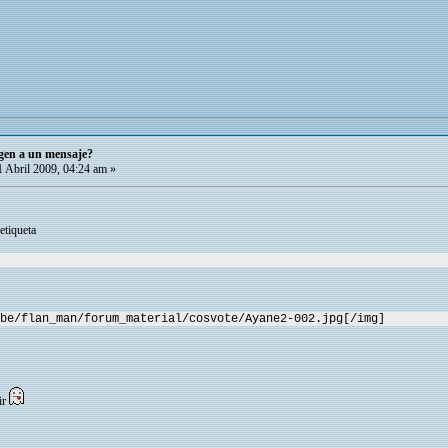
gen a un mensaje?
 Abril 2009, 04:24 am »
etiqueta
be/flan_man/forum_material/cosvote/Ayane2-002.jpg[/img]
ir