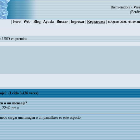
Bienvenido(a),
Visi
¿Perdi
|
Foro
|
Web
|
Blog
|
Ayuda
|
Buscar
|
Ingresar
|
Registrarse
|
8 Agosto 2026, 05:19 a
ón USD en premios
je? (Leído 3,436 veces)
en a un mensaje?
, 22:42 pm »
uedo cargar una imagen o un pantallazo es este espacio