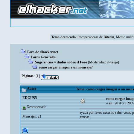
Tema destacado
:
Rompecabezas de
Bitcoin
, Medio mill
Foro de elhacker.net
Foros Generales
Sugerencias y dudas sobre el Foro
(Moderador:
el-brujo
)
como cargar imagen a un mensaje?
Páginas:
[
1
]
Autor
Tema: como cargar imagen a un mensa
EDGUS5
como cargar imag
«
en:
20 Abril 2009
Desconectado
ayuda por favor necesito saber como p
Mensajes: 21
gracias.