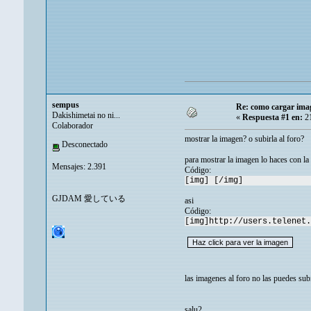
sempus
Re: como cargar ima
Dakishimetai no ni...
«
Respuesta #1 en:
21
Colaborador
mostrar la imagen? o subirla al foro?
Desconectado
para mostrar la imagen lo haces con la 
Mensajes: 2.391
Código:
[img] [/img]
GJDAM 愛している
asi
Código:
[img]http://users.telenet.
las imagenes al foro no las puedes sub
salu2