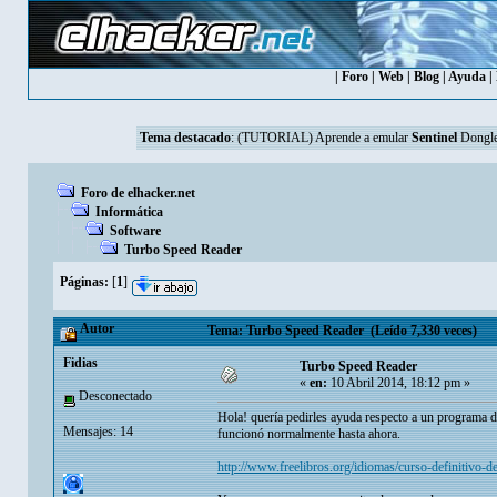
|
Foro
|
Web
|
Blog
|
Ayuda
|
Tema destacado
:
(TUTORIAL) Aprende a emular
Sentinel
Dongle
Foro de elhacker.net
Informática
Software
Turbo Speed Reader
Páginas:
[
1
]
Autor
Tema: Turbo Speed Reader (Leído 7,330 veces)
Fidias
Turbo Speed Reader
«
en:
10 Abril 2014, 18:12 pm »
Desconectado
Hola! quería pedirles ayuda respecto a un programa 
Mensajes: 14
funcionó normalmente hasta ahora.
http://www.freelibros.org/idiomas/curso-definitivo-