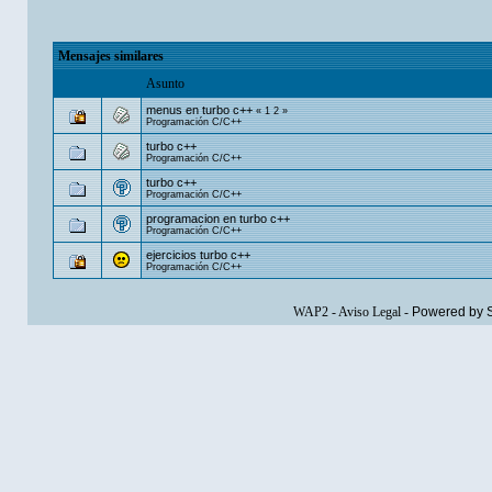
Mensajes similares
Asunto
menus en turbo c++
«
1
2
»
Programación C/C++
turbo c++
Programación C/C++
turbo c++
Programación C/C++
programacion en turbo c++
Programación C/C++
ejercicios turbo c++
Programación C/C++
WAP2
-
Aviso Legal
-
Powered by 