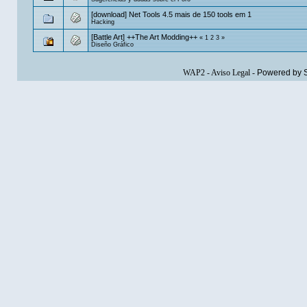
[download] Net Tools 4.5 mais de 150 tools em 1
Hacking
[Battle Art] ++The Art Modding++
«
1
2
3
»
Diseño Gráfico
WAP2
-
Aviso Legal
-
Powered by 