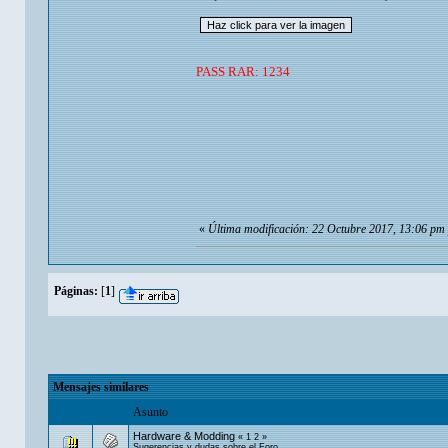
PASS RAR: 1234
«
Última modificación: 22 Octubre 2017, 13:06 pm 
Páginas:
[
1
]
Mensajes similares
Asunto
Hardware & Modding
«
1
2
»
Sugerencias y dudas sobre el Foro