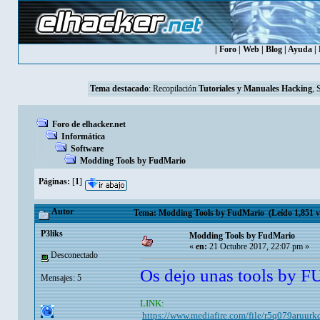
|
Foro
|
Web
|
Blog
|
Ayuda
|
Tema destacado
:
Recopilación
Tutoriales y Manuales Hacking
, 
Foro de elhacker.net
Informática
Software
Modding Tools by FudMario
Páginas:
[
1
]
Autor
Tema: Modding Tools by FudMario (Leído 1,851 v
P3liks
Modding Tools by FudMario
«
en:
21 Octubre 2017, 22:07 pm »
Desconectado
Os dejo unas tools by FU
Mensajes: 5
LINK:
https://www.mediafire.com/file/r5q079ar