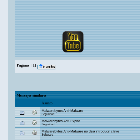
Páginas:
[
1
]
Mensajes similares
Asunto
Malwarebytes Anti-Malware
Seguridad
Malwarebytes Anti-Exploit
Seguridad
Malwarebytes Anti-Malware no deja introducir clave
Software