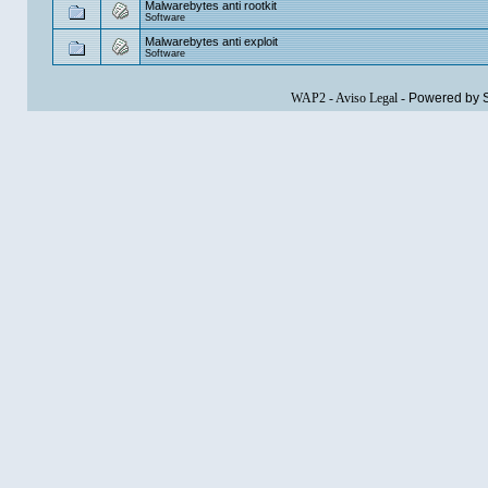
Malwarebytes anti rootkit
Software
Malwarebytes anti exploit
Software
WAP2
-
Aviso Legal
-
Powered by 