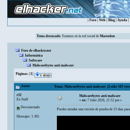
|
Foro
|
Web
|
Blog
|
Ayuda
|
Tema destacado
: Estamos en la red social de
Mastodon
Foro de elhacker.net
Informática
Software
Malwarebytes anti malware
Páginas:
[
1
]
Autor
Tema: Malwarebytes anti malware (Leído 343 vece
r32
Malwarebytes anti malware
Ex-Staff
«
en:
7 Julio 2026, 21:52 pm »
Desconectado
Puedes instalar una versión de prueba de 15 dias para 
Mensajes: 1.365