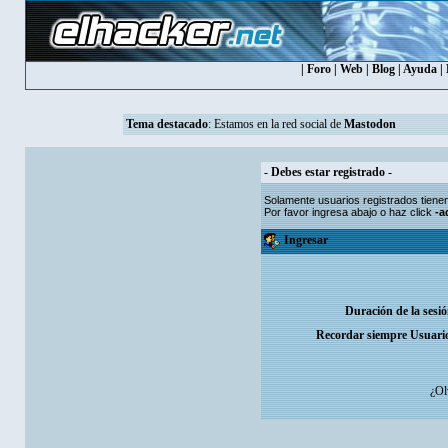
|
Foro
|
Web
|
Blog
|
Ayuda
|
Tema destacado
: Estamos en la red social de
Mastodon
- Debes estar registrado -
Solamente usuarios
registrados
tiene
Por favor ingresa abajo o haz click
-a
Ingresar
Duración de la sesi
Recordar siempre Usuari
¿Ol