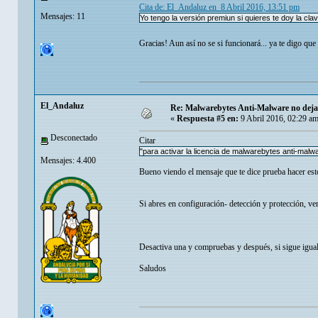
Cita de: El_Andaluz en 8 Abril 2016, 13:51 pm
Mensajes: 11
Yo tengo la versión premiun si quieres te doy la clave
Gracias! Aun así no se si funcionará... ya te digo qu
El_Andaluz
Re: Malwarebytes Anti-Malware no deja 
«
Respuesta #5 en:
9 Abril 2016, 02:29 am
Desconectado
Citar
"para activar la licencia de malwarebytes anti-malw
Mensajes: 4.400
Bueno viendo el mensaje que te dice prueba hacer est
Si abres en configuración- detección y protección, ve
Desactiva una y compruebas y después, si sigue igual d
Saludos