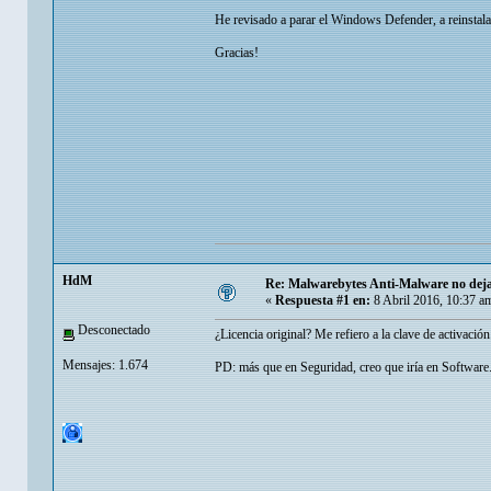
He revisado a parar el Windows Defender, a reinsta
Gracias!
HdM
Re: Malwarebytes Anti-Malware no deja 
«
Respuesta #1 en:
8 Abril 2016, 10:37 a
Desconectado
¿Licencia original? Me refiero a la clave de activación
Mensajes: 1.674
PD: más que en Seguridad, creo que iría en Software