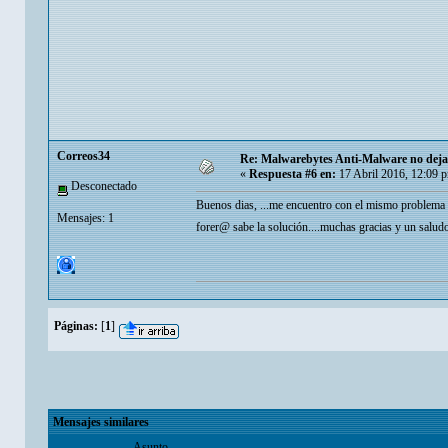
Correos34
Re: Malwarebytes Anti-Malware no deja 
«
Respuesta #6 en:
17 Abril 2016, 12:09 
Desconectado
Buenos dias, ...me encuentro con el mismo problema en
Mensajes: 1
forer@ sabe la solución....muchas gracias y un saludo
Páginas:
[
1
]
Mensajes similares
Asunto