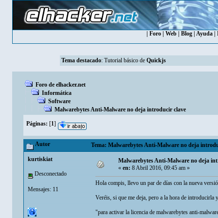
|
Foro
|
Web
|
Blog
|
Ayuda
|
Tema destacado
:
Tutorial básico de
Quickjs
Foro de elhacker.net
Informática
Software
Malwarebytes Anti-Malware no deja introducir clave
Páginas:
[
1
]
Autor
Tema: Malwarebytes Anti-Malware no deja introduc
kurtiskiat
Malwarebytes Anti-Malware no deja int
«
en:
8 Abril 2016, 09:45 am »
Desconectado
Hola compis, llevo un par de días con la nueva vers
Mensajes: 11
Veréis, si que me deja, pero a la hora de introducirla
"para activar la licencia de malwarebytes anti-malwa