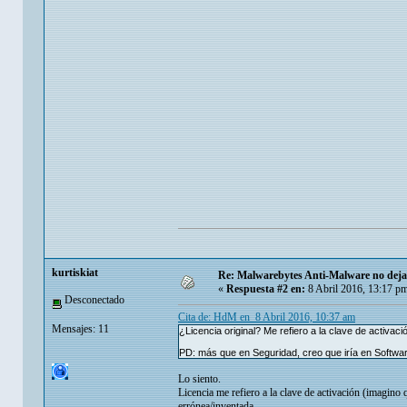
kurtiskiat
Re: Malwarebytes Anti-Malware no deja 
«
Respuesta #2 en:
8 Abril 2016, 13:17 p
Desconectado
Cita de: HdM en 8 Abril 2016, 10:37 am
Mensajes: 11
¿Licencia original? Me refiero a la clave de activaci
PD: más que en Seguridad, creo que iría en Softwar
Lo siento.
Licencia me refiero a la clave de activación (imagino
errónea/inventada.