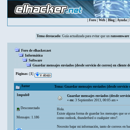
|
Foro
|
Web
|
Blog
|
Ayuda
|
Tema destacado
:
Guía actualizada para evitar que un
ransomware
Foro de elhacker.net
Informática
Software
Guardar mensajes enviados (desde servicio de correo) en cliente d
Páginas:
[
1
]
Autor
Tema: Guardar mensajes enviados (desde servicio de
1mpuls0
Guardar mensajes enviados (desde servicio 
«
en:
3 Septiembre 2013, 00:05 am »
Desconectado
Hola.
Existe alguna forma de guardar los mensajes que se en
Mensajes: 1.186
como outlook, thunderbird o cualquier otro?.
Necesito bajar mi información, tanto de correos en b