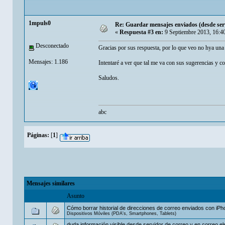
1mpuls0
Re: Guardar mensajes enviados (desde servi
«
Respuesta #3 en:
9 Septiembre 2013, 16:4
Desconectado
Gracias por sus respuesta, por lo que veo no hya una 
Mensajes: 1.186
Intentaré a ver que tal me va con sus sugerencias y c
Saludos.
abc
Páginas:
[
1
]
Mensajes similares
Asunto
Cómo borrar historial de direcciones de correo enviados con iPh
Dispositivos Móviles (PDA's, Smartphones, Tablets)
duda información visible desde servidor de correo y en correo el