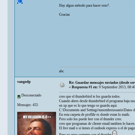
Hay algun método para hacer esto?.
Gracias
abc
vangodp
Re: Guardar mensajes enviados (desde servi
«
Respuesta #1 en:
9 Septiembre 2013, 08:4
Desconectado
creo que el thunderbird te los guarda todos.
Cuando abres desde thunderbird el programa baja una
Mensajes: 455
en xp que es lo que tengo se guarda aqui.
C:\Documents and Settings\tunombreusuario\Datos d
En esta carpeta de proflile es donde estan lo mails.
Pero solo los puede leer con el thunder creo.
creo que programas de cliente email tambien lo hacen
El live mail o si tienes el outlook express o el de pag
Pero yo muy contento con el thunder