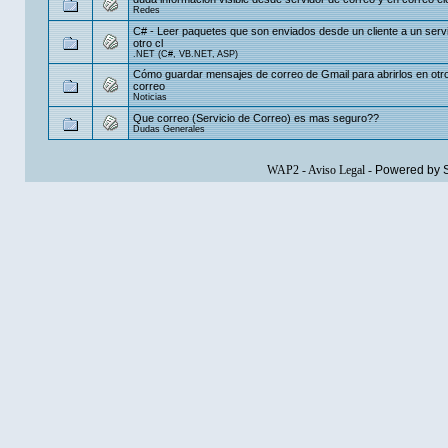
Redes
C# - Leer paquetes que son enviados desde un cliente a un serv
otro cl
.NET (C#, VB.NET, ASP)
Cómo guardar mensajes de correo de Gmail para abrirlos en otro
correo
Noticias
Que correo (Servicio de Correo) es mas seguro??
Dudas Generales
WAP2
-
Aviso Legal
-
Powered by 