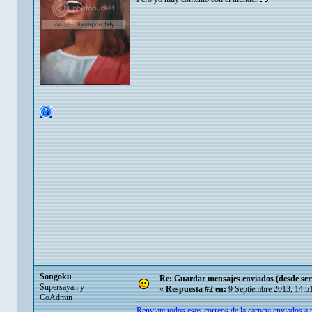
Songoku
Re: Guardar mensajes enviados (desde servi
Supersayan y
«
Respuesta #2 en:
9 Septiembre 2013, 14:5
CoAdmin
Renviate todos esos correos de la carpeta enviados a 