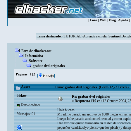
|
Foro
|
Web
|
Blog
|
Ayuda
|
Tema destacado
:
(TUTORIAL) Aprende a emular
Sentinel
Dongle
Foro de elhacker.net
Informática
Software
grabar dvd originales
Páginas:
1
[
2
]
Autor
Tema: grabar dvd originales (Leído 12,731 veces)
birkov
Re: grabar dvd originales
«
Respuesta #10 en:
12 Octubre 2004, 2
Desconectado
Hola buenas.
Mensajes: 91
Mirad, he pasado un archivo de 1000 megas en .avi a 
Luego lo he pasado a cd con el nero tal y como explic
Una vez que quiero visionarlo en el dvd de sobremesa
pequeños cuadritos(yo pienso que los pixels) y desap