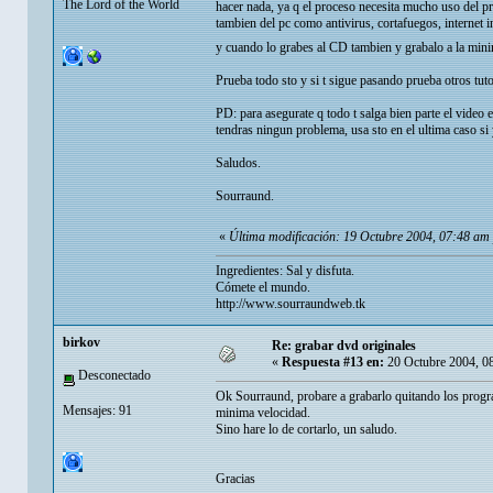
The Lord of the World
hacer nada, ya q el proceso necesita mucho uso del p
tambien del pc como antivirus, cortafuegos, internet in
y cuando lo grabes al CD tambien y grabalo a la minim
Prueba todo sto y si t sigue pasando prueba otros tu
PD: para asegurate q todo t salga bien parte el vide
tendras ningun problema, usa sto en el ultima caso si 
Saludos.
Sourraund.
«
Última modificación: 19 Octubre 2004, 07:48 am
Ingredientes: Sal y disfuta.
Cómete el mundo.
http://www.sourraundweb.tk
birkov
Re: grabar dvd originales
«
Respuesta #13 en:
20 Octubre 2004, 0
Desconectado
Ok Sourraund, probare a grabarlo quitando los progra
Mensajes: 91
minima velocidad.
Sino hare lo de cortarlo, un saludo.
Gracias