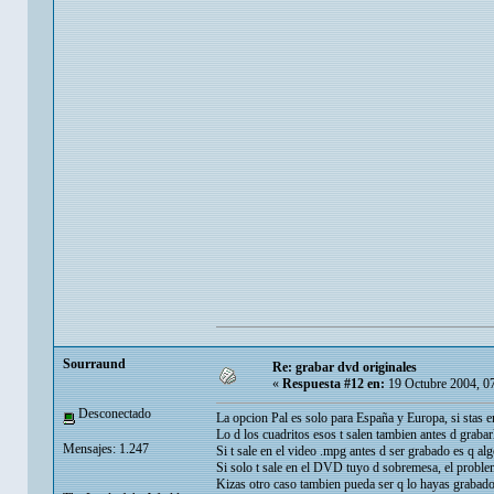
Sourraund
Re: grabar dvd originales
«
Respuesta #12 en:
19 Octubre 2004, 0
Desconectado
La opcion Pal es solo para España y Europa, si stas
Lo d los cuadritos esos t salen tambien antes d grabar
Mensajes: 1.247
Si t sale en el video .mpg antes d ser grabado es q al
Si solo t sale en el DVD tuyo d sobremesa, el proble
Kizas otro caso tambien pueda ser q lo hayas grabado