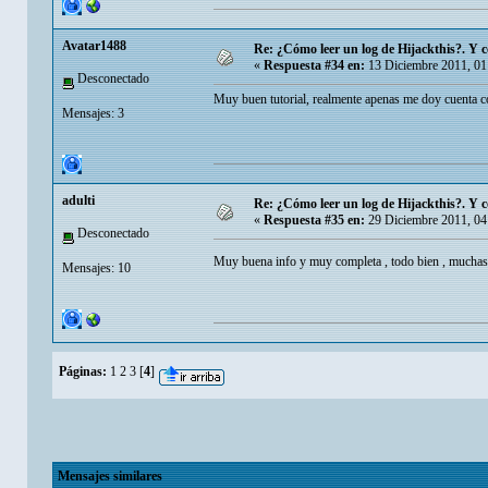
Avatar1488
Re: ¿Cómo leer un log de Hijackthis?. Y c
«
Respuesta #34 en:
13 Diciembre 2011, 01
Desconectado
Muy buen tutorial, realmente apenas me doy cuenta c
Mensajes: 3
adulti
Re: ¿Cómo leer un log de Hijackthis?. Y c
«
Respuesta #35 en:
29 Diciembre 2011, 04
Desconectado
Muy buena info y muy completa , todo bien , muchas
Mensajes: 10
Páginas:
1
2
3
[
4
]
Mensajes similares