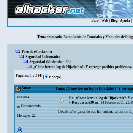
|
Foro
|
Web
|
Blog
|
Ayuda
|
Tema destacado
: Recopilación de
Tutoriales y Manuales del blog
Foro de elhacker.net
Seguridad Informática
Seguridad
(Moderador:
r32
)
¿Cómo leer un log de Hijackthis?. Y corregir posibles problemas.
Páginas:
1
2
3
[
4
]
Autor
Tema: ¿Cómo leer un log de Hijackthis?. Y corregi
sitositos
Re: ¿Cómo leer un log de Hijackthis?. Y c
«
Respuesta #30 en:
14 Febrero 2011, 23:4
Desconectado
Llevaba años gastando esta herramienta, ahora me doy 
Mensajes: 22