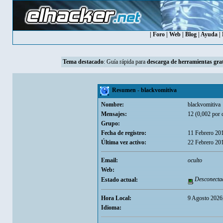
|
Foro
|
Web
|
Blog
|
Ayuda
|
Tema destacado
:
Guía rápida para
descarga de herramientas grat
Resumen - blackvomitiva
Nombre:
blackvomitiva
Mensajes:
12 (0,002 por 
Grupo:
Fecha de registro:
11 Febrero 20
Última vez activo:
22 Febrero 20
Email:
oculto
Web:
Desconecta
Estado actual:
Hora Local:
9 Agosto 2026
Idioma: