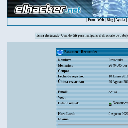
|
Foro
|
Web
|
Blog
|
Ayuda
|
Tema destacado
:
Usando
Git
para manipular el directorio de trabaj
Resumen - Revontulet
Nombre:
Revontulet
Mensajes:
26 (0,005 por 
Grupo:
Fecha de registro:
10 Enero 2011
Última vez activo:
29 Agosto 201
Email:
oculto
Web:
Desconect
Estado actual:
Hora Local:
9 Agosto 2026
Idioma: